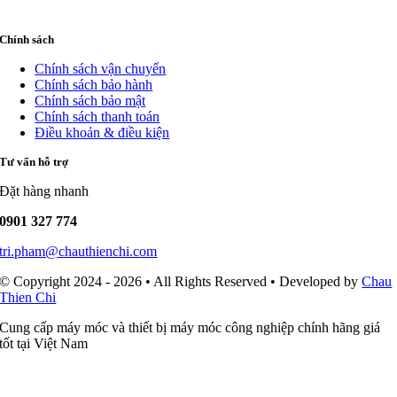
Chính sách
Chính sách vận chuyển
Chính sách bảo hành
Chính sách bảo mật
Chính sách thanh toán
Điều khoản & điều kiện
Tư vấn hỗ trợ
Đặt hàng nhanh
0901 327 774
tri.pham@chauthienchi.com
© Copyright 2024 - 2026 • All Rights Reserved • Developed by
Chau
Thien Chi
Cung cấp máy móc và thiết bị máy móc công nghiệp chính hãng giá
tốt tại Việt Nam