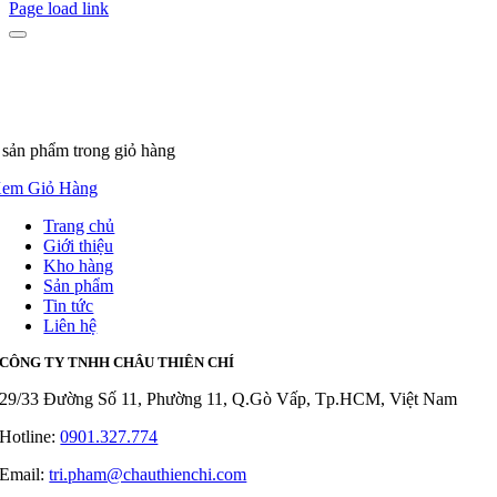
Page load link
 sản phẩm
trong giỏ hàng
em Giỏ Hàng
Trang chủ
Giới thiệu
Kho hàng
Sản phẩm
Tin tức
Liên hệ
CÔNG TY TNHH CHÂU THIÊN CHÍ
29/33 Đường Số 11, Phường 11, Q.Gò Vấp, Tp.HCM, Việt Nam
Hotline:
0901.327.774
Email:
tri.pham@chauthienchi.com