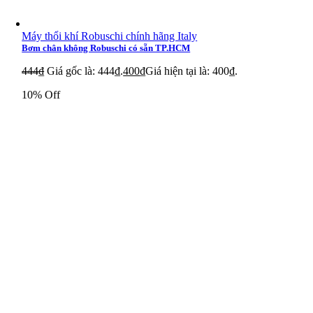
Máy thổi khí Robuschi chính hãng Italy
Bơm chân không Robuschi có sẵn TP.HCM
444
₫
Giá gốc là: 444₫.
400
₫
Giá hiện tại là: 400₫.
10% Off