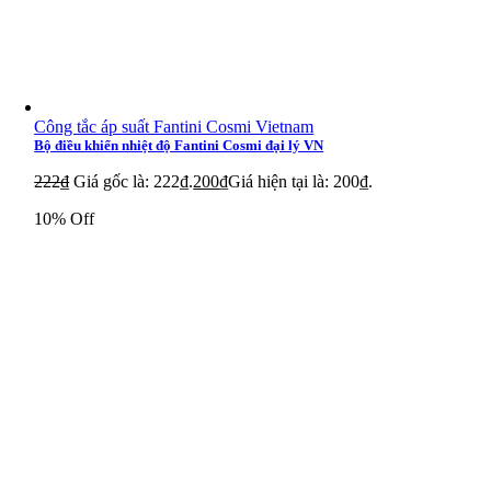
Công tắc áp suất Fantini Cosmi Vietnam
Bộ điều khiển nhiệt độ Fantini Cosmi đại lý VN
222
₫
Giá gốc là: 222₫.
200
₫
Giá hiện tại là: 200₫.
10% Off