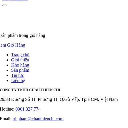
 sản phẩm
trong giỏ hàng
em Giỏ Hàng
Trang chủ
Giới thiệu
Kho hàng
Sản phẩm
Tin tức
Liên hệ
CÔNG TY TNHH CHÂU THIÊN CHÍ
29/33 Đường Số 11, Phường 11, Q.Gò Vấp, Tp.HCM, Việt Nam
Hotline:
0901.327.774
Email:
tri.pham@chauthienchi.com