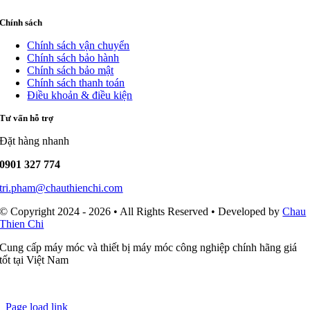
Chính sách
Chính sách vận chuyển
Chính sách bảo hành
Chính sách bảo mật
Chính sách thanh toán
Điều khoản & điều kiện
Tư vấn hỗ trợ
Đặt hàng nhanh
0901 327 774
tri.pham@chauthienchi.com
© Copyright 2024 - 2026 • All Rights Reserved • Developed by
Chau
Thien Chi
Cung cấp máy móc và thiết bị máy móc công nghiệp chính hãng giá
tốt tại Việt Nam
Page load link