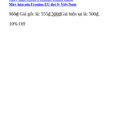
Máy hàn pin Fronius EU đại lý Việt Nam
Encoder Koyo TRD-2T400BF-3M
555
₫
Giá gốc là: 555₫.
500
₫
Giá hiện tại là: 500₫.
Encoder Koyo TRD-GK1000-RZ
10% Off
Encoder Koyo TRD-S2500V
Encoder Koyo TRD-GK30-RZD
Encoder Koyo TRD-J100-RZ
Encoder Koyo TRD-NA360NWF5M
Encoder Koyo TRD-N20-RZ
Encoder Koyo TRD-J1000-RZ
Encoder Koyo TRD-J30-RZ
Encoder Koyo TRD-2T2000BF
Encoder Koyo TRD-S200B