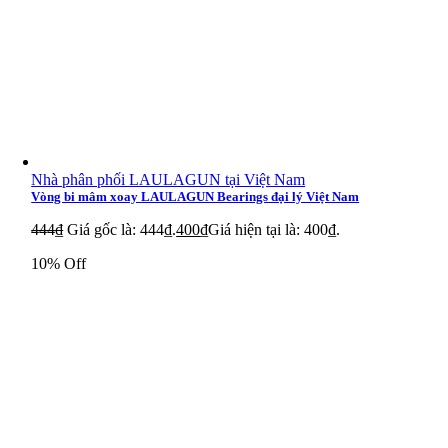
Nhà phân phối LAULAGUN tại Việt Nam
Vòng bi mâm xoay LAULAGUN Bearings đại lý Việt Nam
444
₫
Giá gốc là: 444₫.
400
₫
Giá hiện tại là: 400₫.
10% Off