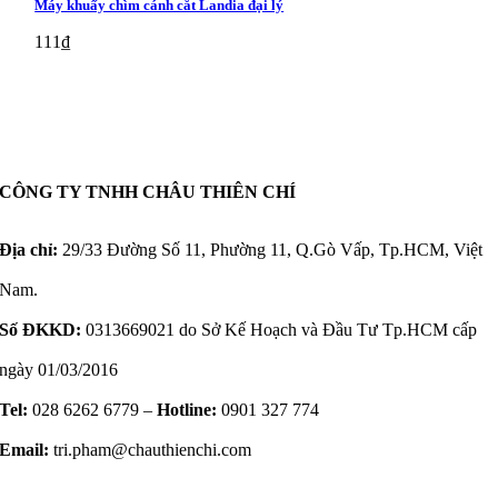
Máy khuấy chìm cánh cắt Landia đại lý
111
₫
CÔNG TY TNHH CHÂU THIÊN CHÍ
Địa chỉ:
29/33 Đường Số 11, Phường 11, Q.Gò Vấp, Tp.HCM, Việt
Nam.
Số ĐKKD:
0313669021 do Sở Kế Hoạch và Đầu Tư Tp.HCM cấp
ngày 01/03/2016
Tel:
028 6262 6779 –
Hotline:
0901 327 774
Email:
tri.pham@chauthienchi.com