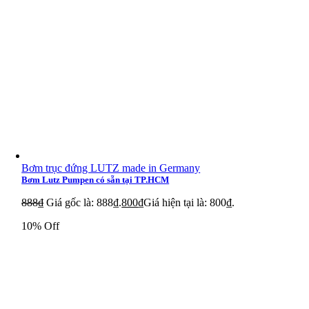
Bơm trục đứng LUTZ made in Germany
Bơm Lutz Pumpen có sẵn tại TP.HCM
888
₫
Giá gốc là: 888₫.
800
₫
Giá hiện tại là: 800₫.
10% Off