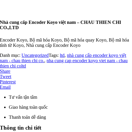
Nhà cung cấp Encoder Koyo việt nam – CHAU THIEN CHI
CO.,LTD
Encoder Koyo, Bộ mã hóa Koyo, Bộ mã hóa quay Koyo, Bộ mã hóa
tính từ Koyo, Nhà cung cấp Encoder Koyo
Danh mục:
Uncategorized
Tags:
ltd
,
nhà cung cấp encoder koyo việt
nam - chau thien chi co.
,
nha cung cap encoder koyo viet nam - chau
thien chi coltd
Share
Tweet
Pinterest
Email
Tư vấn tận tâm
Giao hàng toàn quốc
Thanh toán dễ dàng
Thông tin chi tiết