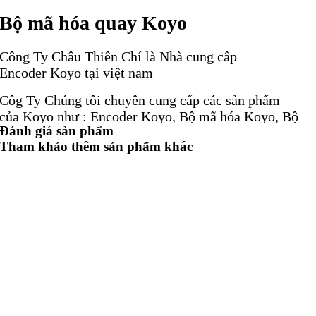
Bộ mã hóa quay Koyo
Công Ty Châu Thiên Chí là Nhà cung cấp
Encoder Koyo tại việt nam
Côg Ty Chúng tôi chuyên cung cấp các sản phẩm
của Koyo như : Encoder Koyo, Bộ mã hóa Koyo, Bộ
Đánh giá sản phẩm
mã hóa quay Koyo, Bộ mã hóa tính từ Koyo, Vãi
Tham khảo thêm sản phẩm khác
nhám Koyo, Động cơ AC Koyo, Động cơ điện Koyo,
Động cơ servo Koyo, Motor Koyo, Nhà cung cấp Koyo
Công ty chúng tôi là Đại lý ủy quyền của Động cơ,
Hộp số, Hộp giảm tốc, Bơm, Van, Xi lanh, Cảm biến,
Encoder, Coupling ..
Bộ mã hóa tính từ Koyo
Encoder Koyo TRD-N1000-RZ