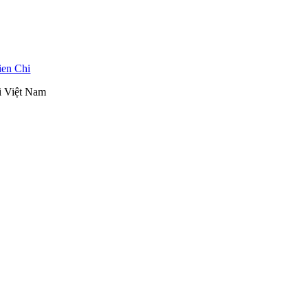
ien Chi
ại Việt Nam