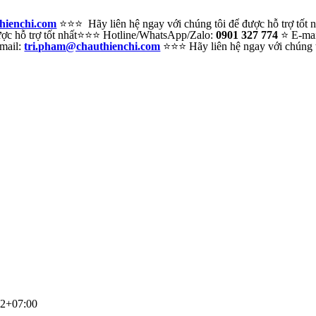
hienchi.com
⭐⭐⭐ Hãy liên hệ ngay với chúng tôi để được hỗ trợ tốt
c hỗ trợ tốt nhất
⭐⭐⭐ Hotline/WhatsApp/Zalo:
0901 327 774
⭐ E-ma
mail:
tri.pham@chauthienchi.com
⭐⭐⭐ Hãy liên hệ ngay với chúng tô
02+07:00