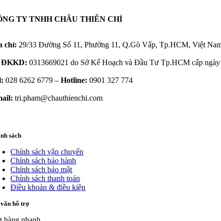
ÔNG TY TNHH CHÂU THIÊN CHÍ
a chỉ:
29/33 Đường Số 11, Phường 11, Q.Gò Vấp, Tp.HCM, Việt Na
 ĐKKD:
0313669021 do Sở Kế Hoạch và Đầu Tư Tp.HCM cấp ngày 
l:
028 6262 6779 –
Hotline:
0901 327 774
ail:
tri.pham@chauthienchi.com
ính sách
Chính sách vận chuyển
Chính sách bảo hành
Chính sách bảo mật
Chính sách thanh toán
Điều khoản & điều kiện
vấn hỗ trợ
t hàng nhanh