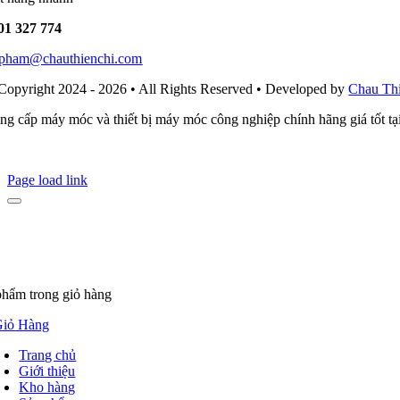
01 327 774
i.pham@chauthienchi.com
Copyright 2024 - 2026 • All Rights Reserved • Developed by
Chau Th
ng cấp máy móc và thiết bị máy móc công nghiệp chính hãng giá tốt t
Page load link
phẩm
trong giỏ hàng
iỏ Hàng
Trang chủ
Giới thiệu
Kho hàng