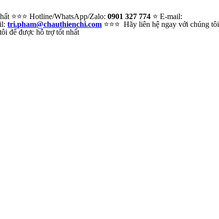
 nhất ⭐⭐⭐ Hotline/WhatsApp/Zalo:
0901 327 774
⭐ E-mail:
il:
tri.pham@chauthienchi.com
⭐⭐⭐ Hãy liên hệ ngay với chúng tô
i để được hỗ trợ tốt nhất