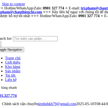
Skip to content
⭐ Hotline/WhatsApp/Zalo:
0901 327 774
⭐ E-mail:
tri.pham@chaut
i.pham@chauthienchi.com
⭐⭐⭐ Hãy liên hệ ngay với chúng tôi để đượ
 được hỗ trợ tốt nhất ⭐⭐⭐ Hotline/WhatsApp/Zalo:
0901 327 774
⭐ E-
arch for:
oggle Navigation
Trang chủ
Giới thiệu
Kho hàng
Sản phẩm
Tin tức
Liên hệ
t hàng nhanh
01.327.774
Chính sách vận chuyển
tienlinhkh79@gmail.com
2025-05-10T08:44: