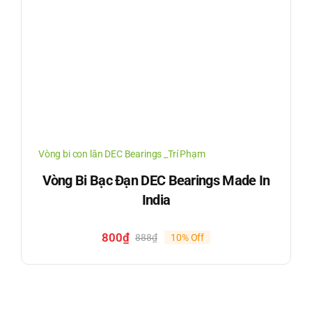
Vòng bi con lăn DEC Bearings _Trí Phạm
Vòng Bi Bạc Đạn DEC Bearings Made In
India
800
₫
888
₫
10% Off
Giá
Giá
gốc
hiện
là:
tại
888₫.
là:
800₫.