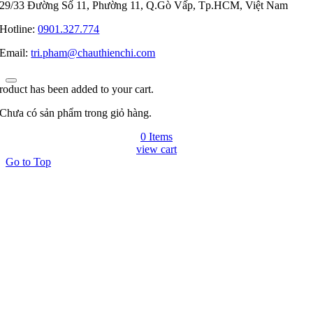
29/33 Đường Số 11, Phường 11, Q.Gò Vấp, Tp.HCM, Việt Nam
Hotline:
0901.327.774
Email:
tri.pham@chauthienchi.com
roduct has been added to your cart.
Chưa có sản phẩm trong giỏ hàng.
0 Items
view cart
Go to Top