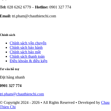
Tel:
028 6262 6779 –
Hotline:
0901 327 774
Email:
tri.pham@chauthienchi.com
Chính sách
Chính sách vận chuyển
Chính sách bảo hành
Chính sách bảo mật
Chính sách thanh toán
Điều khoản & điều kiện
Tư vấn hỗ trợ
Đặt hàng nhanh
0901 327 774
tri.pham@chauthienchi.com
© Copyright 2024 - 2026 • All Rights Reserved • Developed by
Chau
Thien Chi