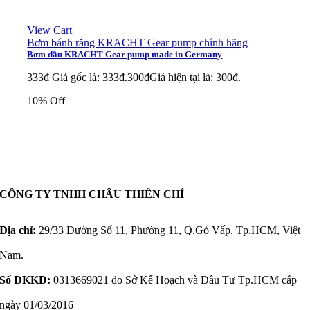
View Cart
Bơm bánh răng KRACHT Gear pump chính hãng
Bơm dầu KRACHT Gear pump made in Germany
333
₫
Giá gốc là: 333₫.
300
₫
Giá hiện tại là: 300₫.
10% Off
CÔNG TY TNHH CHÂU THIÊN CHÍ
Địa chỉ:
29/33 Đường Số 11, Phường 11, Q.Gò Vấp, Tp.HCM, Việt
Nam.
Số ĐKKD:
0313669021 do Sở Kế Hoạch và Đầu Tư Tp.HCM cấp
ngày 01/03/2016