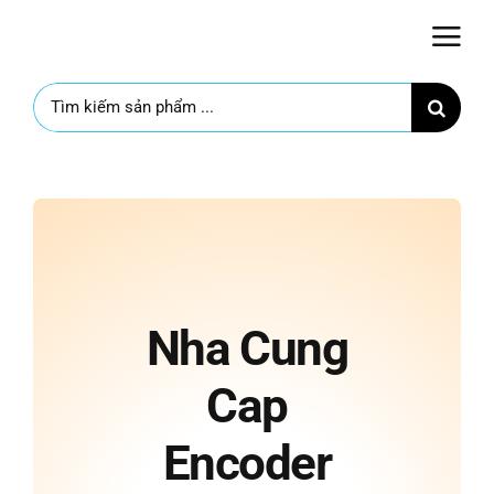
Skip
to
content
Search
for:
Nha Cung
Cap
Encoder