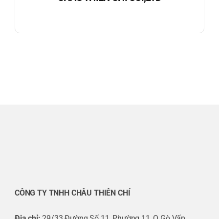
CÔNG TY TNHH CHÂU THIÊN CHÍ
Địa chỉ:
29/33 Đường Số 11, Phường 11, Q.Gò Vấp,