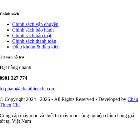
Chính sách
Chính sách vận chuyển
Chính sách bảo hành
Chính sách bảo mật
Chính sách thanh toán
Điều khoản & điều kiện
Tư vấn hỗ trợ
Đặt hàng nhanh
0901 327 774
tri.pham@chauthienchi.com
© Copyright 2024 - 2026 • All Rights Reserved • Developed by
Chau
Thien Chi
Cung cấp máy móc và thiết bị máy móc công nghiệp chính hãng giá
tốt tại Việt Nam