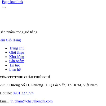
Page load link
 sản phẩm
trong giỏ hàng
em Giỏ Hàng
Trang chủ
Giới thiệu
Kho hàng
Sản phẩm
Tin tức
Liên hệ
CÔNG TY TNHH CHÂU THIÊN CHÍ
29/33 Đường Số 11, Phường 11, Q.Gò Vấp, Tp.HCM, Việt Nam
Hotline:
0901.327.774
Email:
tri.pham@chauthienchi.com