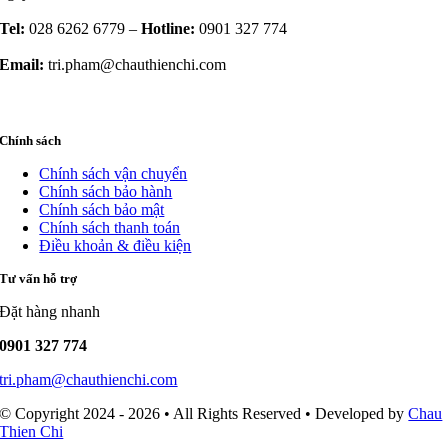
Tel:
028 6262 6779 –
Hotline:
0901 327 774
Email:
tri.pham@chauthienchi.com
Chính sách
Chính sách vận chuyển
Chính sách bảo hành
Chính sách bảo mật
Chính sách thanh toán
Điều khoản & điều kiện
Tư vấn hỗ trợ
Đặt hàng nhanh
0901 327 774
tri.pham@chauthienchi.com
© Copyright 2024 - 2026 • All Rights Reserved • Developed by
Chau
Thien Chi