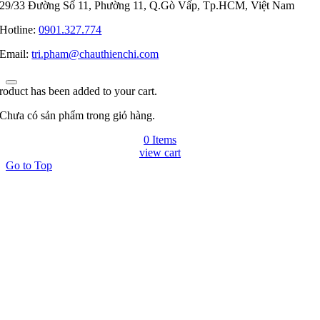
29/33 Đường Số 11, Phường 11, Q.Gò Vấp, Tp.HCM, Việt Nam
Hotline:
0901.327.774
Email:
tri.pham@chauthienchi.com
roduct has been added to your cart.
Chưa có sản phẩm trong giỏ hàng.
0 Items
view cart
Go to Top