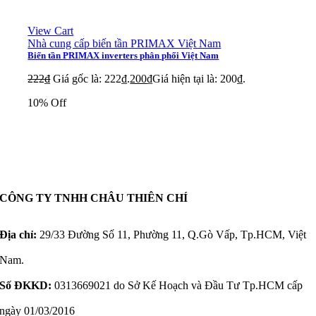
View Cart
Nhà cung cấp biến tần PRIMAX Việt Nam
Biến tần PRIMAX inverters phân phối Việt Nam
222
₫
Giá gốc là: 222₫.
200
₫
Giá hiện tại là: 200₫.
10% Off
CÔNG TY TNHH CHÂU THIÊN CHÍ
Địa chỉ:
29/33 Đường Số 11, Phường 11, Q.Gò Vấp, Tp.HCM, Việt
Nam.
Số ĐKKD:
0313669021 do Sở Kế Hoạch và Đầu Tư Tp.HCM cấp
ngày 01/03/2016