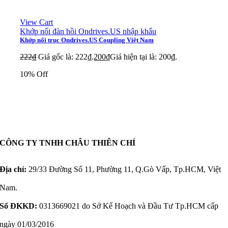
View Cart
Khớp nối đàn hồi Ondrives.US nhập khẩu
Khớp nối trục Ondrives.US Coupling Việt Nam
222
₫
Giá gốc là: 222₫.
200
₫
Giá hiện tại là: 200₫.
10% Off
CÔNG TY TNHH CHÂU THIÊN CHÍ
Địa chỉ:
29/33 Đường Số 11, Phường 11, Q.Gò Vấp, Tp.HCM, Việt
Nam.
Số ĐKKD:
0313669021 do Sở Kế Hoạch và Đầu Tư Tp.HCM cấp
ngày 01/03/2016