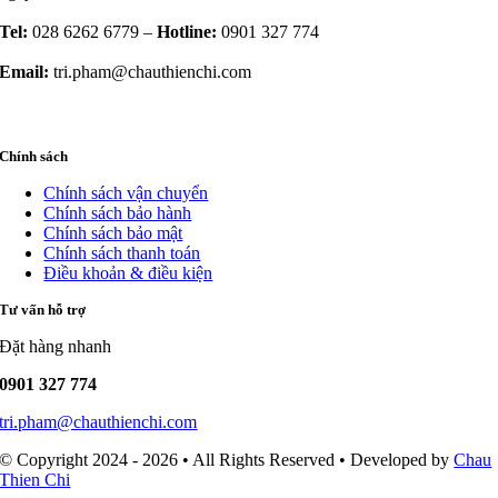
Tel:
028 6262 6779 –
Hotline:
0901 327 774
Email:
tri.pham@chauthienchi.com
Chính sách
Chính sách vận chuyển
Chính sách bảo hành
Chính sách bảo mật
Chính sách thanh toán
Điều khoản & điều kiện
Tư vấn hỗ trợ
Đặt hàng nhanh
0901 327 774
tri.pham@chauthienchi.com
© Copyright 2024 - 2026 • All Rights Reserved • Developed by
Chau
Thien Chi