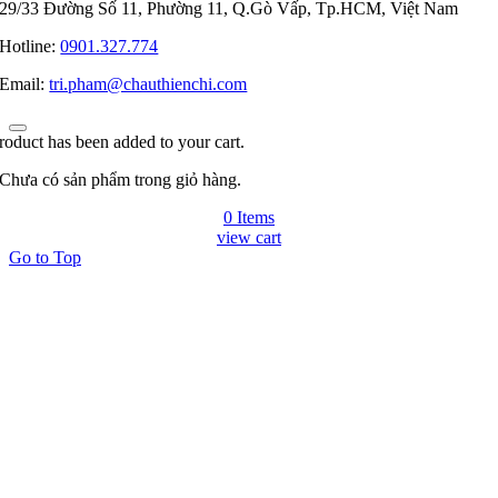
29/33 Đường Số 11, Phường 11, Q.Gò Vấp, Tp.HCM, Việt Nam
Hotline:
0901.327.774
Email:
tri.pham@chauthienchi.com
roduct has been added to your cart.
Chưa có sản phẩm trong giỏ hàng.
0 Items
view cart
Go to Top