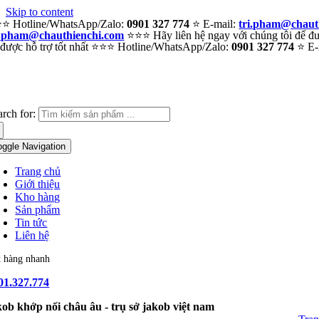
Skip to content
⭐ Hotline/WhatsApp/Zalo:
0901 327 774
⭐ E-mail:
tri.pham@chaut
i.pham@chauthienchi.com
⭐⭐⭐ Hãy liên hệ ngay với chúng tôi để đượ
 được hỗ trợ tốt nhất ⭐⭐⭐ Hotline/WhatsApp/Zalo:
0901 327 774
⭐ E-
arch for:
oggle Navigation
Trang chủ
Giới thiệu
Kho hàng
Sản phẩm
Tin tức
Liên hệ
t hàng nhanh
01.327.774
kob khớp nối châu âu - trụ sở jakob việt nam