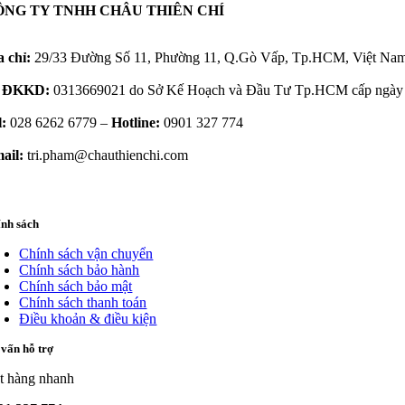
ÔNG TY TNHH CHÂU THIÊN CHÍ
a chỉ:
29/33 Đường Số 11, Phường 11, Q.Gò Vấp, Tp.HCM, Việt Na
 ĐKKD:
0313669021 do Sở Kế Hoạch và Đầu Tư Tp.HCM cấp ngày 
l:
028 6262 6779 –
Hotline:
0901 327 774
ail:
tri.pham@chauthienchi.com
ính sách
Chính sách vận chuyển
Chính sách bảo hành
Chính sách bảo mật
Chính sách thanh toán
Điều khoản & điều kiện
vấn hỗ trợ
t hàng nhanh