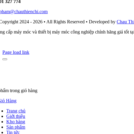
01 327 774
i.pham@chauthienchi.com
Copyright 2024 - 2026 • All Rights Reserved • Developed by
Chau Th
ng cấp máy móc và thiết bị máy móc công nghiệp chính hãng giá tốt t
Page load link
phẩm
trong giỏ hàng
iỏ Hàng
Trang chủ
Giới thiệu
Kho hàng
Sản phẩm
Tin tức