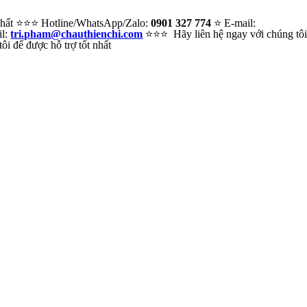
 nhất ⭐⭐⭐ Hotline/WhatsApp/Zalo:
0901 327 774
⭐ E-mail:
il:
tri.pham@chauthienchi.com
⭐⭐⭐ Hãy liên hệ ngay với chúng tô
i để được hỗ trợ tốt nhất