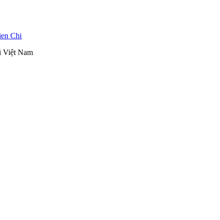
ien Chi
ại Việt Nam