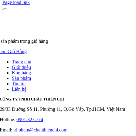
Page load link
 sản phẩm
trong giỏ hàng
em Giỏ Hàng
Trang chủ
Giới thiệu
Kho hàng
Sản phẩm
Tin tức
Liên hệ
CÔNG TY TNHH CHÂU THIÊN CHÍ
29/33 Đường Số 11, Phường 11, Q.Gò Vấp, Tp.HCM, Việt Nam
Hotline:
0901.327.774
Email:
tri.pham@chauthienchi.com