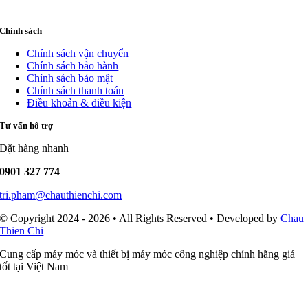
Chính sách
Chính sách vận chuyển
Chính sách bảo hành
Chính sách bảo mật
Chính sách thanh toán
Điều khoản & điều kiện
Tư vấn hỗ trợ
Đặt hàng nhanh
0901 327 774
tri.pham@chauthienchi.com
© Copyright 2024 - 2026 • All Rights Reserved • Developed by
Chau
Thien Chi
Cung cấp máy móc và thiết bị máy móc công nghiệp chính hãng giá
tốt tại Việt Nam