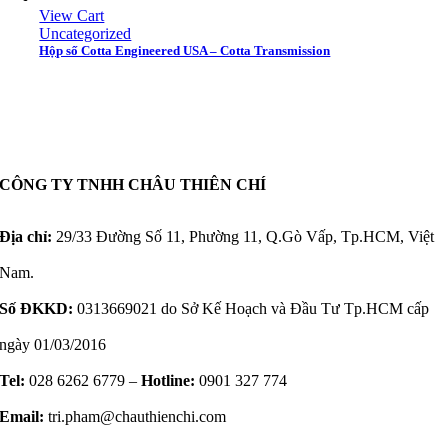
View Cart
Uncategorized
Hộp số Cotta Engineered USA – Cotta Transmission
CÔNG TY TNHH CHÂU THIÊN CHÍ
Địa chỉ:
29/33 Đường Số 11, Phường 11, Q.Gò Vấp, Tp.HCM, Việt
Nam.
Số ĐKKD:
0313669021 do Sở Kế Hoạch và Đầu Tư Tp.HCM cấp
ngày 01/03/2016
Tel:
028 6262 6779 –
Hotline:
0901 327 774
Email:
tri.pham@chauthienchi.com