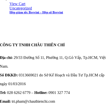
View Cart
Uncategorized
Hộp giảm tốc Brevini – Hộp số Brevini
CÔNG TY TNHH CHÂU THIÊN CHÍ
Địa chỉ:
29/33 Đường Số 11, Phường 11, Q.Gò Vấp, Tp.HCM, Việt
Nam.
Số ĐKKD:
0313669021 do Sở Kế Hoạch và Đầu Tư Tp.HCM cấp
ngày 01/03/2016
Tel:
028 6262 6779 –
Hotline:
0901 327 774
Email:
tri.pham@chauthienchi.com