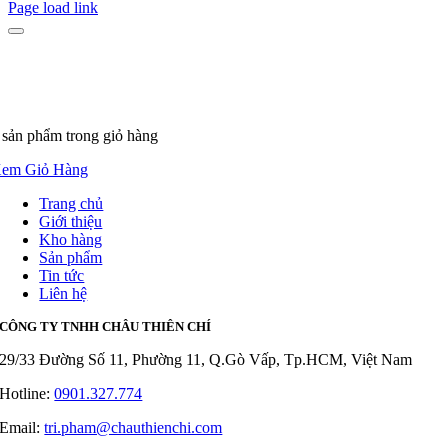
Page load link
 sản phẩm
trong giỏ hàng
em Giỏ Hàng
Trang chủ
Giới thiệu
Kho hàng
Sản phẩm
Tin tức
Liên hệ
CÔNG TY TNHH CHÂU THIÊN CHÍ
29/33 Đường Số 11, Phường 11, Q.Gò Vấp, Tp.HCM, Việt Nam
Hotline:
0901.327.774
Email:
tri.pham@chauthienchi.com