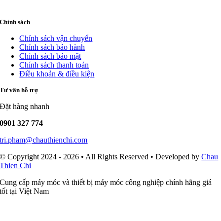
Chính sách
Chính sách vận chuyển
Chính sách bảo hành
Chính sách bảo mật
Chính sách thanh toán
Điều khoản & điều kiện
Tư vấn hỗ trợ
Đặt hàng nhanh
0901 327 774
tri.pham@chauthienchi.com
© Copyright 2024 - 2026 • All Rights Reserved • Developed by
Chau
Thien Chi
Cung cấp máy móc và thiết bị máy móc công nghiệp chính hãng giá
tốt tại Việt Nam