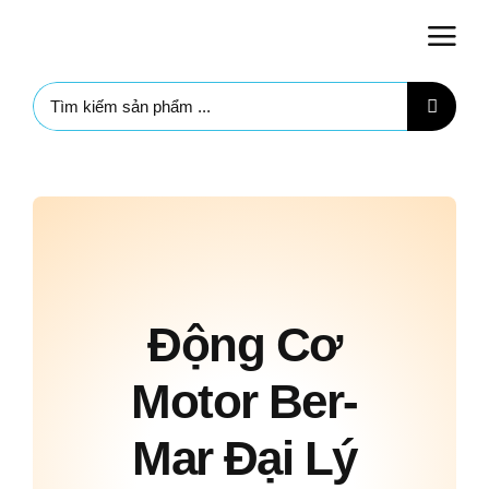
Skip
to
content
Search
for:
Động Cơ
Motor Ber-
Mar Đại Lý