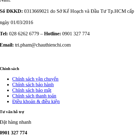
Số ĐKKD:
0313669021 do Sở Kế Hoạch và Đầu Tư Tp.HCM cấp
ngày 01/03/2016
Tel:
028 6262 6779 –
Hotline:
0901 327 774
Email:
tri.pham@chauthienchi.com
Chính sách
Chính sách vận chuyển
Chính sách bảo hành
Chính sách bảo mật
Chính sách thanh toán
Điều khoản & điều kiện
Tư vấn hỗ trợ
Đặt hàng nhanh
0901 327 774