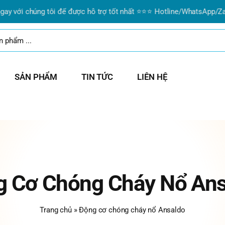
với chúng tôi để được hỗ trợ tốt nhất ⭐⭐⭐ Hotline/WhatsApp/Zalo:
SẢN PHẨM
TIN TỨC
LIÊN HỆ
g Cơ Chóng Cháy Nổ Ans
Trang chủ
»
Động cơ chóng cháy nổ Ansaldo