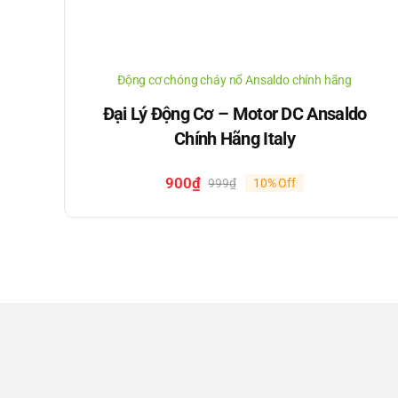
Động cơ chóng cháy nổ Ansaldo chính hãng
Đại Lý Động Cơ – Motor DC Ansaldo
Chính Hãng Italy
900
₫
999
₫
10% Off
Giá
Giá
gốc
hiện
là:
tại
999₫.
là:
900₫.