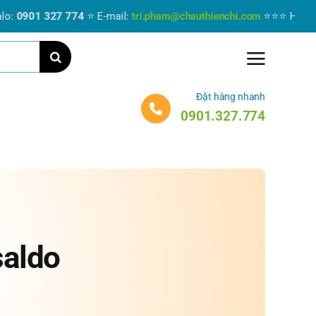
0901 327 774
⭐ E-mail:
tri.pham@chauthienchi.com
⭐⭐⭐ Hãy liên hệ
Đặt hàng nhanh
0901.327.774
aldo