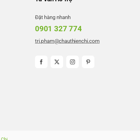
Đặt hàng nhanh
0901 327 774
tri.pham@chauthienchi.com
 Chi