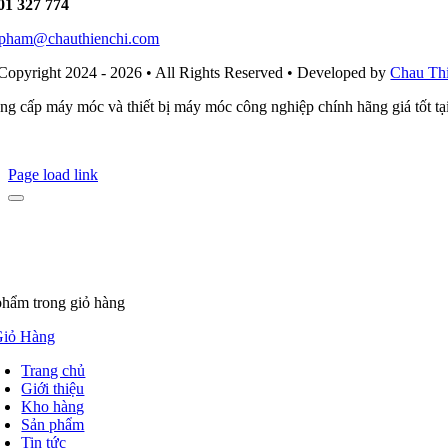
01 327 774
i.pham@chauthienchi.com
Copyright 2024 - 2026 • All Rights Reserved • Developed by
Chau Th
ng cấp máy móc và thiết bị máy móc công nghiệp chính hãng giá tốt t
Page load link
phẩm
trong giỏ hàng
iỏ Hàng
Trang chủ
Giới thiệu
Kho hàng
Sản phẩm
Tin tức