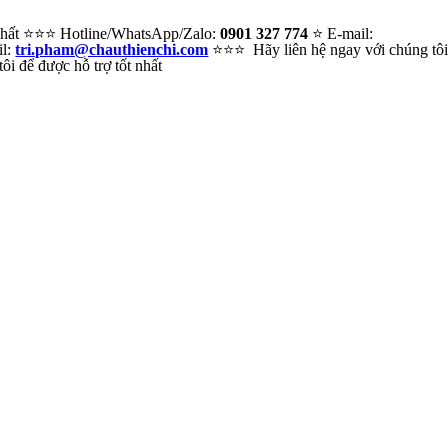
 nhất ⭐⭐⭐ Hotline/WhatsApp/Zalo:
0901 327 774
⭐ E-mail:
il:
tri.pham@chauthienchi.com
⭐⭐⭐ Hãy liên hệ ngay với chúng tô
i để được hỗ trợ tốt nhất