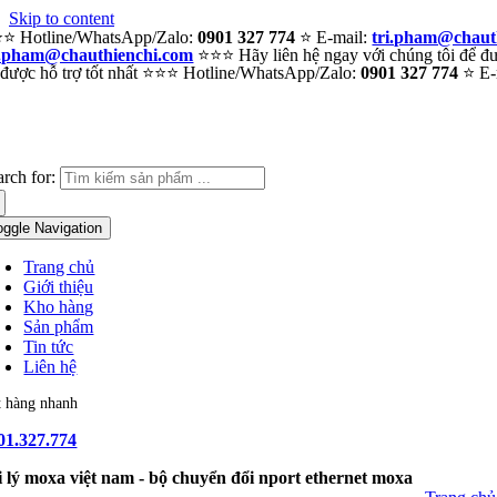
Skip to content
⭐ Hotline/WhatsApp/Zalo:
0901 327 774
⭐ E-mail:
tri.pham@chaut
i.pham@chauthienchi.com
⭐⭐⭐ Hãy liên hệ ngay với chúng tôi để đượ
 được hỗ trợ tốt nhất ⭐⭐⭐ Hotline/WhatsApp/Zalo:
0901 327 774
⭐ E-
arch for:
oggle Navigation
Trang chủ
Giới thiệu
Kho hàng
Sản phẩm
Tin tức
Liên hệ
t hàng nhanh
01.327.774
i lý moxa việt nam - bộ chuyển đổi nport ethernet moxa