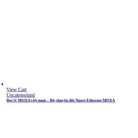
View Cart
Uncategorized
Đại lý MOXA việt nam – Bộ chuyển đổi Nport Ethernet MOXA