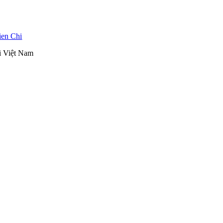
ien Chi
ại Việt Nam