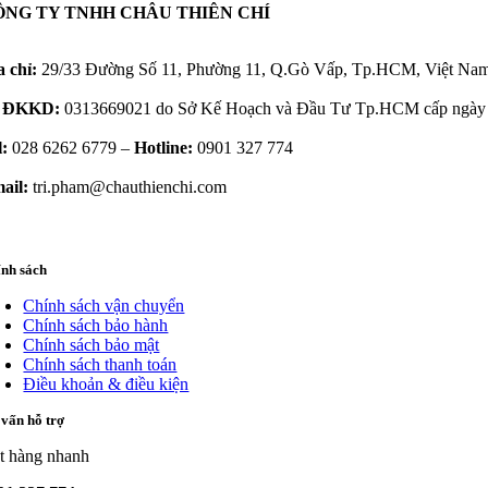
ÔNG TY TNHH CHÂU THIÊN CHÍ
a chỉ:
29/33 Đường Số 11, Phường 11, Q.Gò Vấp, Tp.HCM, Việt Na
 ĐKKD:
0313669021 do Sở Kế Hoạch và Đầu Tư Tp.HCM cấp ngày 
l:
028 6262 6779 –
Hotline:
0901 327 774
ail:
tri.pham@chauthienchi.com
ính sách
Chính sách vận chuyển
Chính sách bảo hành
Chính sách bảo mật
Chính sách thanh toán
Điều khoản & điều kiện
vấn hỗ trợ
t hàng nhanh