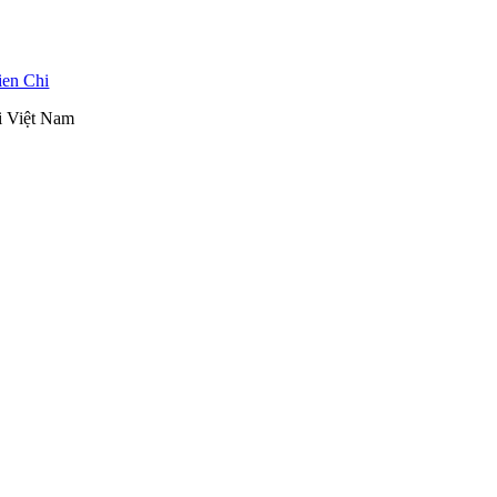
ien Chi
ại Việt Nam