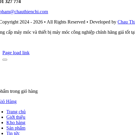
01 327 774
i.pham@chauthienchi.com
Copyright 2024 - 2026 • All Rights Reserved • Developed by
Chau Th
ng cấp máy móc và thiết bị máy móc công nghiệp chính hãng giá tốt t
Page load link
phẩm
trong giỏ hàng
iỏ Hàng
Trang chủ
Giới thiệu
Kho hàng
Sản phẩm
Tin tức