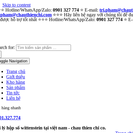
Skip to content
⭐ Hotline/WhatsApp/Zalo:
0901 327 774
⭐ E-mail:
tri.pham@chaut
i.pham@chauthienchi.com
⭐⭐⭐ Hãy liên hệ ngay với chúng tôi để đượ
 được hỗ trợ tốt nhất ⭐⭐⭐ Hotline/WhatsApp/Zalo:
0901 327 774
⭐ E-
arch for:
oggle Navigation
Trang chủ
Giới thiệu
Kho hàng
Sản phẩm
Tin tức
Liên hệ
t hàng nhanh
01.327.774
i lý hộp số wittenstein tại việt nam - chau thien chi co.