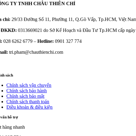
ÔNG TY TNHH CHÂU THIÊN CHÍ
a chỉ:
29/33 Đường Số 11, Phường 11, Q.Gò Vấp, Tp.HCM, Việt Na
 ĐKKD:
0313669021 do Sở Kế Hoạch và Đầu Tư Tp.HCM cấp ngày 
l:
028 6262 6779 –
Hotline:
0901 327 774
ail:
tri.pham@chauthienchi.com
ính sách
Chính sách vận chuyển
Chính sách bảo hành
Chính sách bảo mật
Chính sách thanh toán
Điều khoản & điều kiện
vấn hỗ trợ
t hàng nhanh