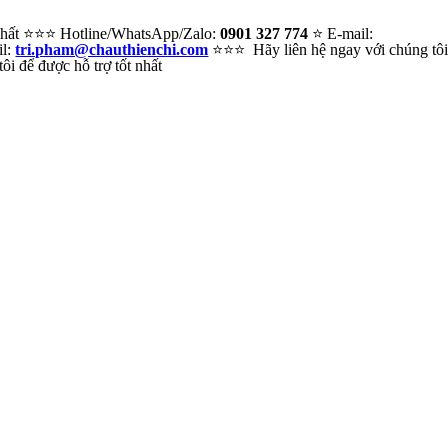
 nhất ⭐⭐⭐ Hotline/WhatsApp/Zalo:
0901 327 774
⭐ E-mail:
il:
tri.pham@chauthienchi.com
⭐⭐⭐ Hãy liên hệ ngay với chúng tô
i để được hỗ trợ tốt nhất