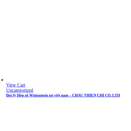
View Cart
Uncategorized
Đại lý Hộp số Wittenstein tại việt nam – CHAU THIEN CHI CO.,LTD