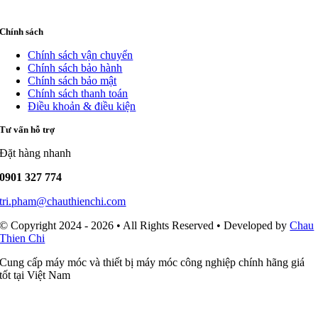
Chính sách
Chính sách vận chuyển
Chính sách bảo hành
Chính sách bảo mật
Chính sách thanh toán
Điều khoản & điều kiện
Tư vấn hỗ trợ
Đặt hàng nhanh
0901 327 774
tri.pham@chauthienchi.com
© Copyright 2024 - 2026 • All Rights Reserved • Developed by
Chau
Thien Chi
Cung cấp máy móc và thiết bị máy móc công nghiệp chính hãng giá
tốt tại Việt Nam