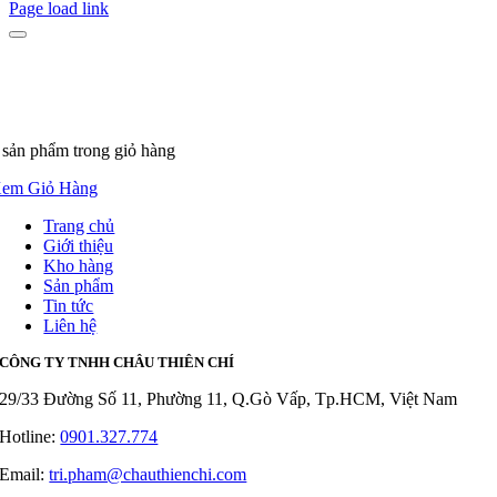
Page load link
 sản phẩm
trong giỏ hàng
em Giỏ Hàng
Trang chủ
Giới thiệu
Kho hàng
Sản phẩm
Tin tức
Liên hệ
CÔNG TY TNHH CHÂU THIÊN CHÍ
29/33 Đường Số 11, Phường 11, Q.Gò Vấp, Tp.HCM, Việt Nam
Hotline:
0901.327.774
Email:
tri.pham@chauthienchi.com