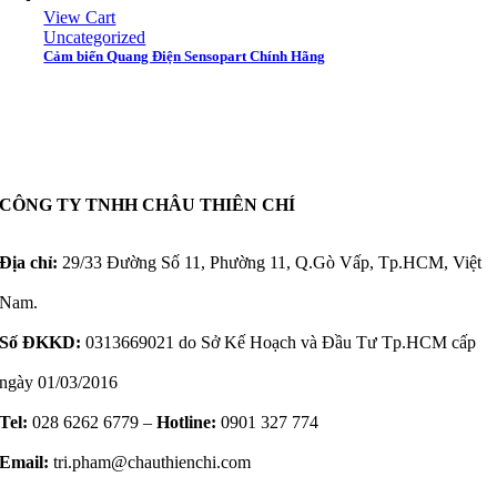
View Cart
Uncategorized
Cảm biến Quang Điện Sensopart Chính Hãng
CÔNG TY TNHH CHÂU THIÊN CHÍ
Địa chỉ:
29/33 Đường Số 11, Phường 11, Q.Gò Vấp, Tp.HCM, Việt
Nam.
Số ĐKKD:
0313669021 do Sở Kế Hoạch và Đầu Tư Tp.HCM cấp
ngày 01/03/2016
Tel:
028 6262 6779 –
Hotline:
0901 327 774
Email:
tri.pham@chauthienchi.com