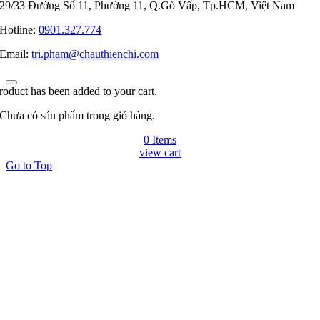
29/33 Đường Số 11, Phường 11, Q.Gò Vấp, Tp.HCM, Việt Nam
Hotline:
0901.327.774
Email:
tri.pham@chauthienchi.com
roduct has been added to your cart.
Chưa có sản phẩm trong giỏ hàng.
0 Items
view cart
Go to Top