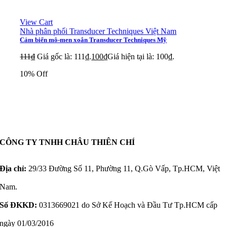
View Cart
Nhà phân phối Transducer Techniques Việt Nam
Cảm biến mô-men xoắn Transducer Techniques Mỹ
111
₫
Giá gốc là: 111₫.
100
₫
Giá hiện tại là: 100₫.
10% Off
CÔNG TY TNHH CHÂU THIÊN CHÍ
Địa chỉ:
29/33 Đường Số 11, Phường 11, Q.Gò Vấp, Tp.HCM, Việt
Nam.
Số ĐKKD:
0313669021 do Sở Kế Hoạch và Đầu Tư Tp.HCM cấp
ngày 01/03/2016