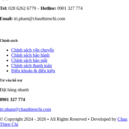
Tel:
028 6262 6779 –
Hotline:
0901 327 774
Email:
tri.pham@chauthienchi.com
Chính sách
Chính sách vận chuyển
Chính sách bảo hành
Chính sách bảo mật
Chính sách thanh toán
Điều khoản & điều kiện
Tư vấn hỗ trợ
Đặt hàng nhanh
0901 327 774
tri.pham@chauthienchi.com
© Copyright 2024 - 2026 • All Rights Reserved • Developed by
Chau
Thien Chi