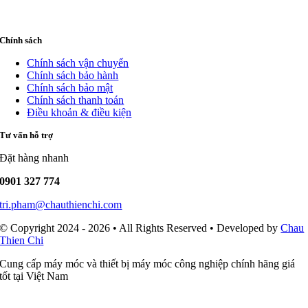
Chính sách
Chính sách vận chuyển
Chính sách bảo hành
Chính sách bảo mật
Chính sách thanh toán
Điều khoản & điều kiện
Tư vấn hỗ trợ
Đặt hàng nhanh
0901 327 774
tri.pham@chauthienchi.com
© Copyright 2024 - 2026 • All Rights Reserved • Developed by
Chau
Thien Chi
Cung cấp máy móc và thiết bị máy móc công nghiệp chính hãng giá
tốt tại Việt Nam