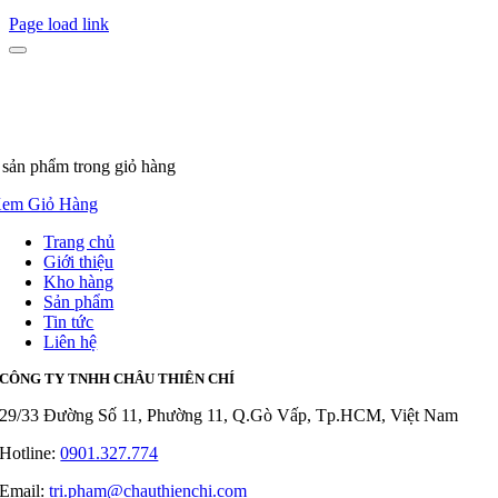
Page load link
 sản phẩm
trong giỏ hàng
em Giỏ Hàng
Trang chủ
Giới thiệu
Kho hàng
Sản phẩm
Tin tức
Liên hệ
CÔNG TY TNHH CHÂU THIÊN CHÍ
29/33 Đường Số 11, Phường 11, Q.Gò Vấp, Tp.HCM, Việt Nam
Hotline:
0901.327.774
Email:
tri.pham@chauthienchi.com