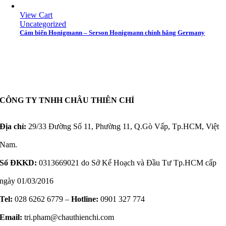
View Cart
Uncategorized
Cảm biến Honigmann – Serson Honigmann chính hãng Germany
CÔNG TY TNHH CHÂU THIÊN CHÍ
Địa chỉ:
29/33 Đường Số 11, Phường 11, Q.Gò Vấp, Tp.HCM, Việt
Nam.
Số ĐKKD:
0313669021 do Sở Kế Hoạch và Đầu Tư Tp.HCM cấp
ngày 01/03/2016
Tel:
028 6262 6779 –
Hotline:
0901 327 774
Email:
tri.pham@chauthienchi.com