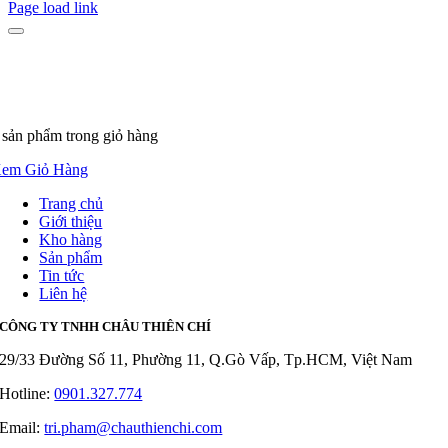
Page load link
 sản phẩm
trong giỏ hàng
em Giỏ Hàng
Trang chủ
Giới thiệu
Kho hàng
Sản phẩm
Tin tức
Liên hệ
CÔNG TY TNHH CHÂU THIÊN CHÍ
29/33 Đường Số 11, Phường 11, Q.Gò Vấp, Tp.HCM, Việt Nam
Hotline:
0901.327.774
Email:
tri.pham@chauthienchi.com