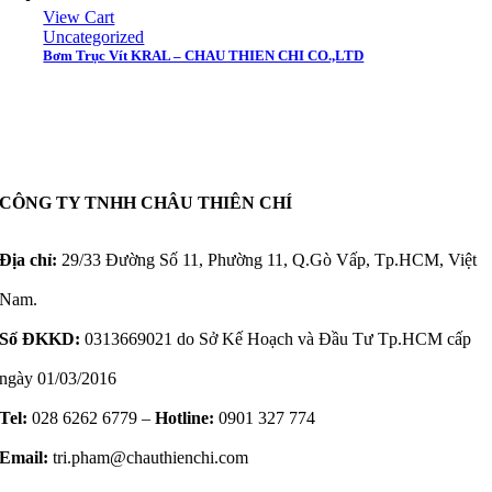
View Cart
Uncategorized
Bơm Trục Vít KRAL – CHAU THIEN CHI CO.,LTD
CÔNG TY TNHH CHÂU THIÊN CHÍ
Địa chỉ:
29/33 Đường Số 11, Phường 11, Q.Gò Vấp, Tp.HCM, Việt
Nam.
Số ĐKKD:
0313669021 do Sở Kế Hoạch và Đầu Tư Tp.HCM cấp
ngày 01/03/2016
Tel:
028 6262 6779 –
Hotline:
0901 327 774
Email:
tri.pham@chauthienchi.com