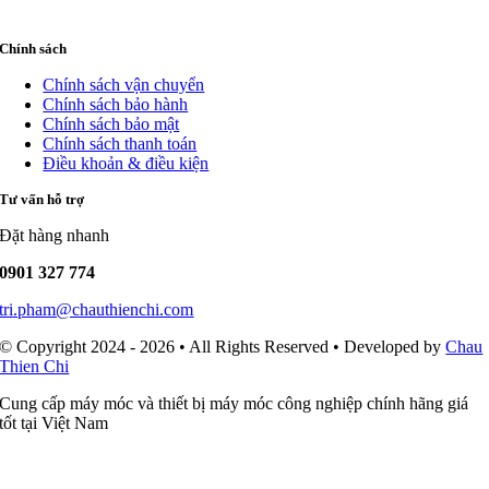
Chính sách
Chính sách vận chuyển
Chính sách bảo hành
Chính sách bảo mật
Chính sách thanh toán
Điều khoản & điều kiện
Tư vấn hỗ trợ
Đặt hàng nhanh
0901 327 774
tri.pham@chauthienchi.com
© Copyright 2024 - 2026 • All Rights Reserved • Developed by
Chau
Thien Chi
Cung cấp máy móc và thiết bị máy móc công nghiệp chính hãng giá
tốt tại Việt Nam