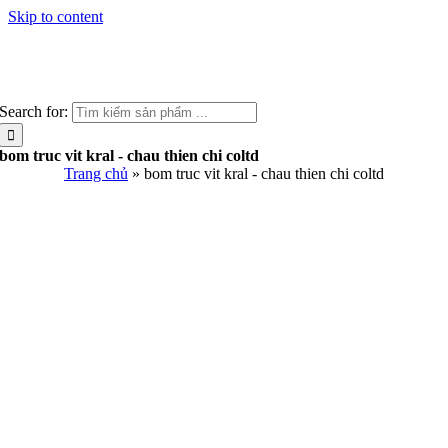
Skip to content
Search for:
bom truc vit kral - chau thien chi coltd
Trang chủ
»
bom truc vit kral - chau thien chi coltd