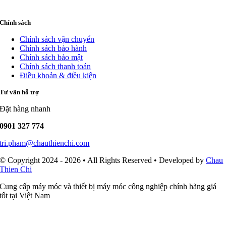
Chính sách
Chính sách vận chuyển
Chính sách bảo hành
Chính sách bảo mật
Chính sách thanh toán
Điều khoản & điều kiện
Tư vấn hỗ trợ
Đặt hàng nhanh
0901 327 774
tri.pham@chauthienchi.com
© Copyright 2024 - 2026 • All Rights Reserved • Developed by
Chau
Thien Chi
Cung cấp máy móc và thiết bị máy móc công nghiệp chính hãng giá
tốt tại Việt Nam