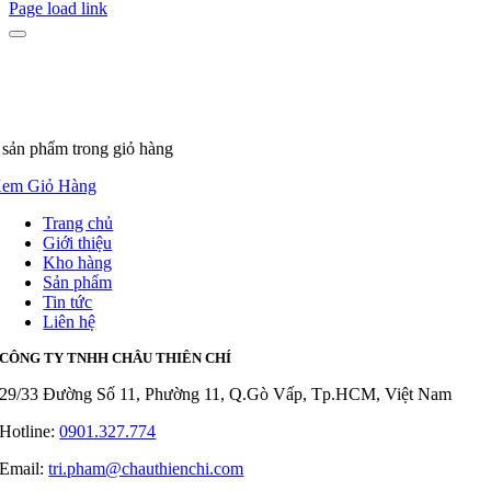
Page load link
 sản phẩm
trong giỏ hàng
em Giỏ Hàng
Trang chủ
Giới thiệu
Kho hàng
Sản phẩm
Tin tức
Liên hệ
CÔNG TY TNHH CHÂU THIÊN CHÍ
29/33 Đường Số 11, Phường 11, Q.Gò Vấp, Tp.HCM, Việt Nam
Hotline:
0901.327.774
Email:
tri.pham@chauthienchi.com