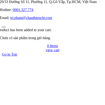
29/33 Đường Số 11, Phường 11, Q.Gò Vấp, Tp.HCM, Việt Nam
Hotline:
0901.327.774
Email:
tri.pham@chauthienchi.com
roduct has been added to your cart.
Chưa có sản phẩm trong giỏ hàng.
0 Items
view cart
Go to Top