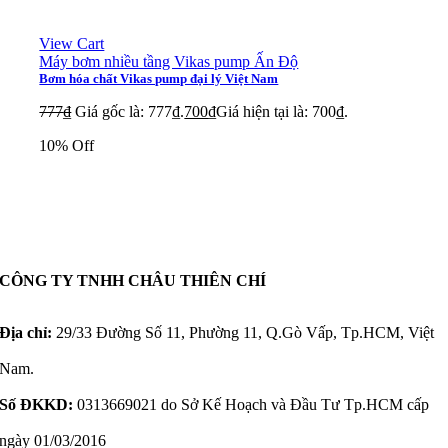
View Cart
Máy bơm nhiều tầng Vikas pump Ấn Độ
Bơm hóa chất Vikas pump đại lý Việt Nam
777
₫
Giá gốc là: 777₫.
700
₫
Giá hiện tại là: 700₫.
10% Off
CÔNG TY TNHH CHÂU THIÊN CHÍ
Địa chỉ:
29/33 Đường Số 11, Phường 11, Q.Gò Vấp, Tp.HCM, Việt
Nam.
Số ĐKKD:
0313669021 do Sở Kế Hoạch và Đầu Tư Tp.HCM cấp
ngày 01/03/2016