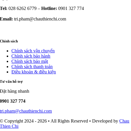
Tel:
028 6262 6779 –
Hotline:
0901 327 774
Email:
tri.pham@chauthienchi.com
Chính sách
Chính sách vận chuyển
Chính sách bảo hành
Chính sách bảo mật
Chính sách thanh toán
Điều khoản & điều kiện
Tư vấn hỗ trợ
Đặt hàng nhanh
0901 327 774
tri.pham@chauthienchi.com
© Copyright 2024 - 2026 • All Rights Reserved • Developed by
Chau
Thien Chi