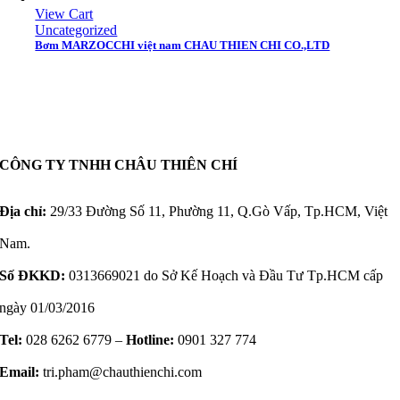
View Cart
Uncategorized
Bơm MARZOCCHI việt nam CHAU THIEN CHI CO.,LTD
CÔNG TY TNHH CHÂU THIÊN CHÍ
Địa chỉ:
29/33 Đường Số 11, Phường 11, Q.Gò Vấp, Tp.HCM, Việt
Nam.
Số ĐKKD:
0313669021 do Sở Kế Hoạch và Đầu Tư Tp.HCM cấp
ngày 01/03/2016
Tel:
028 6262 6779 –
Hotline:
0901 327 774
Email:
tri.pham@chauthienchi.com