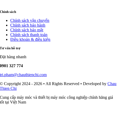
Chính sách
Chính sách vận chuyển
Chính sách bảo hành
Chính sách bảo mật
Chính sách thanh toán
Điều khoản & điều kiện
Tư vấn hỗ trợ
Đặt hàng nhanh
0901 327 774
tri.pham@chauthienchi.com
© Copyright 2024 - 2026 • All Rights Reserved • Developed by
Chau
Thien Chi
Cung cấp máy móc và thiết bị máy móc công nghiệp chính hãng giá
tốt tại Việt Nam