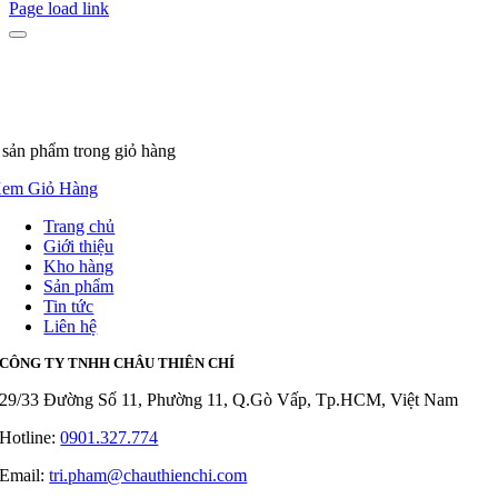
Page load link
 sản phẩm
trong giỏ hàng
em Giỏ Hàng
Trang chủ
Giới thiệu
Kho hàng
Sản phẩm
Tin tức
Liên hệ
CÔNG TY TNHH CHÂU THIÊN CHÍ
29/33 Đường Số 11, Phường 11, Q.Gò Vấp, Tp.HCM, Việt Nam
Hotline:
0901.327.774
Email:
tri.pham@chauthienchi.com