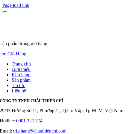
Page load link
 sản phẩm
trong giỏ hàng
em Giỏ Hàng
Trang chủ
Giới thiệu
Kho hàng
Sản phẩm
Tin tức
Liên hệ
CÔNG TY TNHH CHÂU THIÊN CHÍ
29/33 Đường Số 11, Phường 11, Q.Gò Vấp, Tp.HCM, Việt Nam
Hotline:
0901.327.774
Email:
tri.pham@chauthienchi.com