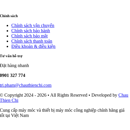
Chính sách
Chính sách vận chuyển
Chính sách bảo hành
Chính sách bảo mật
Chính sách thanh toán
Điều khoản & điều kiện
Tư vấn hỗ trợ
Đặt hàng nhanh
0901 327 774
tri.pham@chauthienchi.com
© Copyright 2024 - 2026 • All Rights Reserved • Developed by
Chau
Thien Chi
Cung cấp máy móc và thiết bị máy móc công nghiệp chính hãng giá
tốt tại Việt Nam