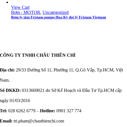
View Cart
Bơm - MOTOR
,
Uncategorized
Bơm ly tâm Fristam pumps Hoa Kỳ đại lý Fristam Vietnam
CÔNG TY TNHH CHÂU THIÊN CHÍ
Địa chỉ:
29/33 Đường Số 11, Phường 11, Q.Gò Vấp, Tp.HCM, Việt
Nam.
Số ĐKKD:
0313669021 do Sở Kế Hoạch và Đầu Tư Tp.HCM cấp
ngày 01/03/2016
Tel:
028 6262 6779 –
Hotline:
0901 327 774
Email:
tri.pham@chauthienchi.com