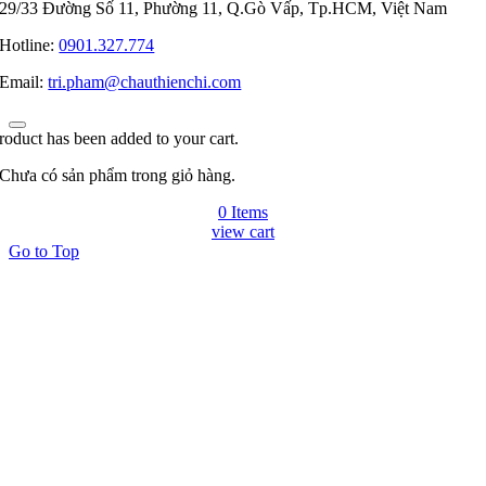
29/33 Đường Số 11, Phường 11, Q.Gò Vấp, Tp.HCM, Việt Nam
Hotline:
0901.327.774
Email:
tri.pham@chauthienchi.com
roduct has been added to your cart.
Chưa có sản phẩm trong giỏ hàng.
0 Items
view cart
Go to Top