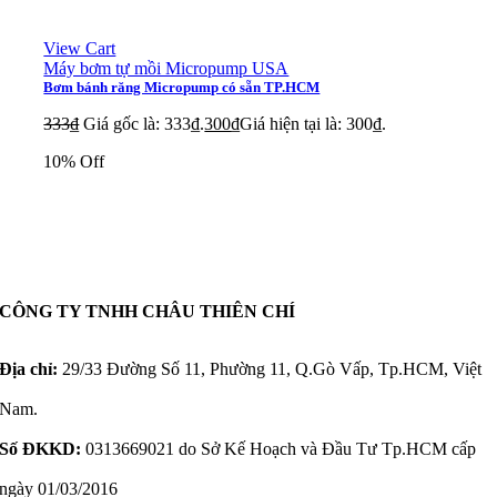
View Cart
Máy bơm tự mồi Micropump USA
Bơm bánh răng Micropump có sẵn TP.HCM
333
₫
Giá gốc là: 333₫.
300
₫
Giá hiện tại là: 300₫.
10% Off
CÔNG TY TNHH CHÂU THIÊN CHÍ
Địa chỉ:
29/33 Đường Số 11, Phường 11, Q.Gò Vấp, Tp.HCM, Việt
Nam.
Số ĐKKD:
0313669021 do Sở Kế Hoạch và Đầu Tư Tp.HCM cấp
ngày 01/03/2016