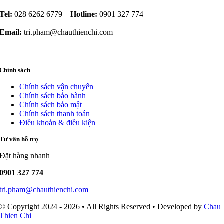
Tel:
028 6262 6779 –
Hotline:
0901 327 774
Email:
tri.pham@chauthienchi.com
Chính sách
Chính sách vận chuyển
Chính sách bảo hành
Chính sách bảo mật
Chính sách thanh toán
Điều khoản & điều kiện
Tư vấn hỗ trợ
Đặt hàng nhanh
0901 327 774
tri.pham@chauthienchi.com
© Copyright 2024 - 2026 • All Rights Reserved • Developed by
Chau
Thien Chi