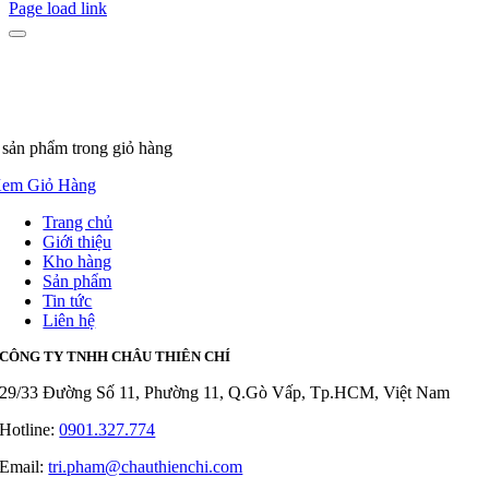
Page load link
 sản phẩm
trong giỏ hàng
em Giỏ Hàng
Trang chủ
Giới thiệu
Kho hàng
Sản phẩm
Tin tức
Liên hệ
CÔNG TY TNHH CHÂU THIÊN CHÍ
29/33 Đường Số 11, Phường 11, Q.Gò Vấp, Tp.HCM, Việt Nam
Hotline:
0901.327.774
Email:
tri.pham@chauthienchi.com