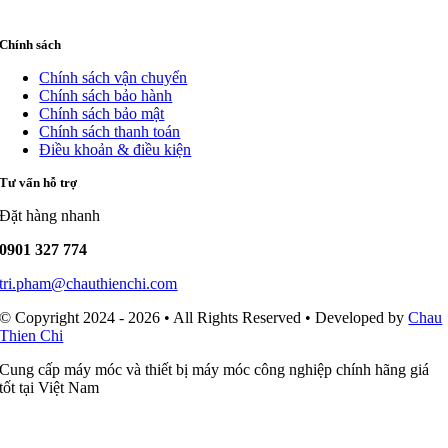
Chính sách
Chính sách vận chuyển
Chính sách bảo hành
Chính sách bảo mật
Chính sách thanh toán
Điều khoản & điều kiện
Tư vấn hỗ trợ
Đặt hàng nhanh
0901 327 774
tri.pham@chauthienchi.com
© Copyright 2024 - 2026 • All Rights Reserved • Developed by
Chau
Thien Chi
Cung cấp máy móc và thiết bị máy móc công nghiệp chính hãng giá
tốt tại Việt Nam