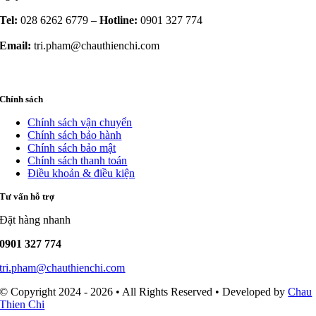
Tel:
028 6262 6779 –
Hotline:
0901 327 774
Email:
tri.pham@chauthienchi.com
Chính sách
Chính sách vận chuyển
Chính sách bảo hành
Chính sách bảo mật
Chính sách thanh toán
Điều khoản & điều kiện
Tư vấn hỗ trợ
Đặt hàng nhanh
0901 327 774
tri.pham@chauthienchi.com
© Copyright 2024 - 2026 • All Rights Reserved • Developed by
Chau
Thien Chi