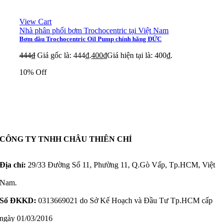
View Cart
Nhà phân phối bơm Trochocentric tại Việt Nam
Bơm dầu Trochocentric Oil Pump chính hãng ĐỨC
444
₫
Giá gốc là: 444₫.
400
₫
Giá hiện tại là: 400₫.
10% Off
CÔNG TY TNHH CHÂU THIÊN CHÍ
Địa chỉ:
29/33 Đường Số 11, Phường 11, Q.Gò Vấp, Tp.HCM, Việt
Nam.
Số ĐKKD:
0313669021 do Sở Kế Hoạch và Đầu Tư Tp.HCM cấp
ngày 01/03/2016