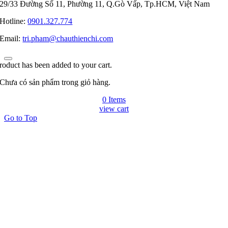
29/33 Đường Số 11, Phường 11, Q.Gò Vấp, Tp.HCM, Việt Nam
Hotline:
0901.327.774
Email:
tri.pham@chauthienchi.com
roduct has been added to your cart.
Chưa có sản phẩm trong giỏ hàng.
0 Items
view cart
Go to Top