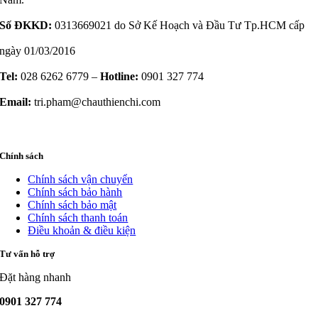
Số ĐKKD:
0313669021 do Sở Kế Hoạch và Đầu Tư Tp.HCM cấp
ngày 01/03/2016
Tel:
028 6262 6779 –
Hotline:
0901 327 774
Email:
tri.pham@chauthienchi.com
Chính sách
Chính sách vận chuyển
Chính sách bảo hành
Chính sách bảo mật
Chính sách thanh toán
Điều khoản & điều kiện
Tư vấn hỗ trợ
Đặt hàng nhanh
0901 327 774