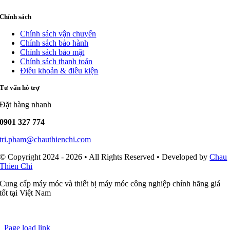
Chính sách
Chính sách vận chuyển
Chính sách bảo hành
Chính sách bảo mật
Chính sách thanh toán
Điều khoản & điều kiện
Tư vấn hỗ trợ
Đặt hàng nhanh
0901 327 774
tri.pham@chauthienchi.com
© Copyright 2024 - 2026 • All Rights Reserved • Developed by
Chau
Thien Chi
Cung cấp máy móc và thiết bị máy móc công nghiệp chính hãng giá
tốt tại Việt Nam
Page load link