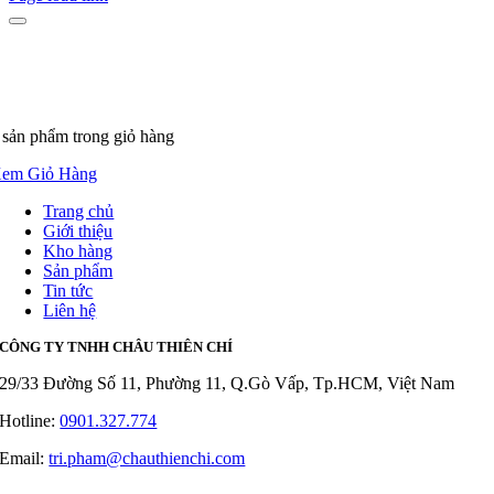
 sản phẩm
trong giỏ hàng
em Giỏ Hàng
Trang chủ
Giới thiệu
Kho hàng
Sản phẩm
Tin tức
Liên hệ
CÔNG TY TNHH CHÂU THIÊN CHÍ
29/33 Đường Số 11, Phường 11, Q.Gò Vấp, Tp.HCM, Việt Nam
Hotline:
0901.327.774
Email:
tri.pham@chauthienchi.com