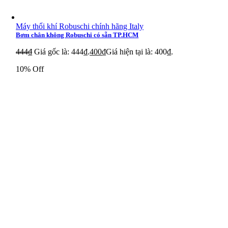
Máy thổi khí Robuschi chính hãng Italy
Bơm chân không Robuschi có sẵn TP.HCM
444
₫
Giá gốc là: 444₫.
400
₫
Giá hiện tại là: 400₫.
10% Off