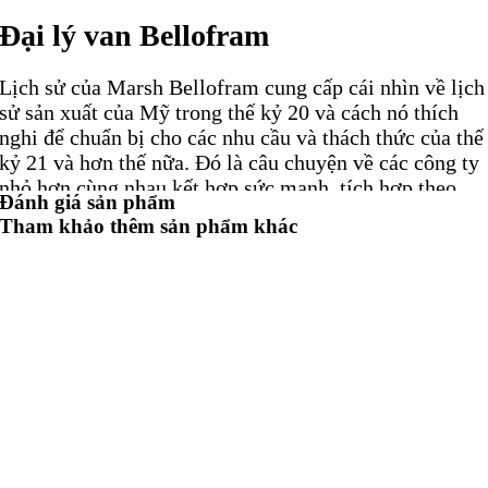
Đại lý van Bellofram
Lịch sử của Marsh Bellofram cung cấp cái nhìn về lịch
sử sản xuất của Mỹ trong thế kỷ 20 và cách nó thích
nghi để chuẩn bị cho các nhu cầu và thách thức của thế
kỷ 21 và hơn thế nữa. Đó là câu chuyện về các công ty
nhỏ hơn cùng nhau kết hợp sức mạnh, tích hợp theo
Đánh giá sản phẩm
chiều dọc ở những nơi hợp lý, có chiến lược phát triển
Tham khảo thêm sản phẩm khác
và phục vụ tốt hơn cơ sở khách hàng tương tự.
Có trụ sở chính tại Newell, Tây Virginia, Hoa Kỳ, Tập
đoàn Bellofram là nhà sản xuất hàng đầu toàn cầu
được chứng nhận, thiết bị kiểm soát quy trình và công
nghiệp hiệu suất cao, bao gồm bộ hẹn giờ và bộ đếm,
bộ điều khiển kỹ thuật số và bảng điều khiển, RTD và
cặp nhiệt điện, dụng cụ và đồng hồ đo áp suất, FRL, xi
lanh, bộ điều chỉnh áp suất khí tự nhiên và propan, bộ
điều chỉnh và đầu dò áp suất không khí, hệ thống đo
mức chất lỏng và bể chứa, công tắc bảo vệ bơm và