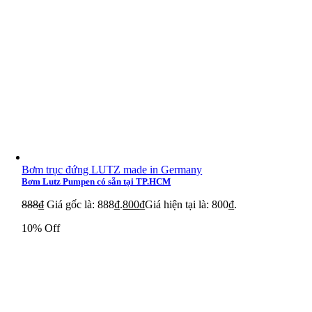
Bellofram P25506BB1075
Bellofram P25508BB1075
Bellofram P25506BB1100
Bellofram P25508BB1100
Thông tin bổ sung
Bơm trục đứng LUTZ made in Germany
Bơm Lutz Pumpen có sẵn tại TP.HCM
888
₫
Giá gốc là: 888₫.
800
₫
Giá hiện tại là: 800₫.
10% Off