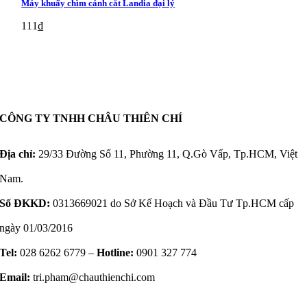
Máy khuấy chìm cánh cắt Landia đại lý
111
₫
CÔNG TY TNHH CHÂU THIÊN CHÍ
Địa chỉ:
29/33 Đường Số 11, Phường 11, Q.Gò Vấp, Tp.HCM, Việt
Nam.
Số ĐKKD:
0313669021 do Sở Kế Hoạch và Đầu Tư Tp.HCM cấp
ngày 01/03/2016
Tel:
028 6262 6779 –
Hotline:
0901 327 774
Email:
tri.pham@chauthienchi.com