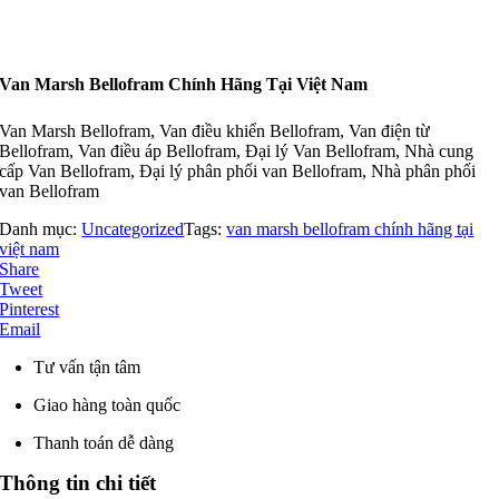
Van Marsh Bellofram Chính Hãng Tại Việt Nam
Van Marsh Bellofram, Van điều khiển Bellofram, Van điện từ
Bellofram, Van điều áp Bellofram, Đại lý Van Bellofram, Nhà cung
cấp Van Bellofram, Đại lý phân phối van Bellofram, Nhà phân phối
van Bellofram
Danh mục:
Uncategorized
Tags:
van marsh bellofram chính hãng tại
việt nam
Share
Tweet
Pinterest
Email
Tư vấn tận tâm
Giao hàng toàn quốc
Thanh toán dễ dàng
Thông tin chi tiết