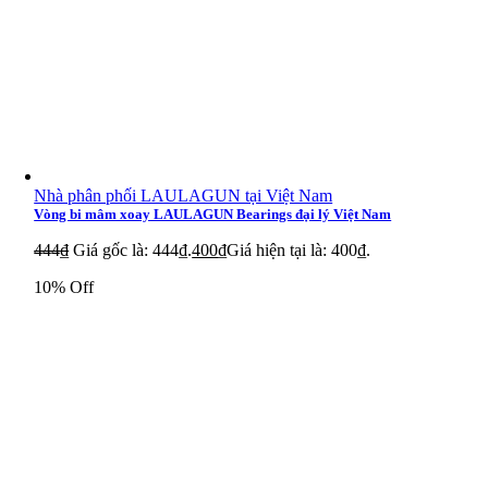
Nhà phân phối LAULAGUN tại Việt Nam
Vòng bi mâm xoay LAULAGUN Bearings đại lý Việt Nam
444
₫
Giá gốc là: 444₫.
400
₫
Giá hiện tại là: 400₫.
10% Off