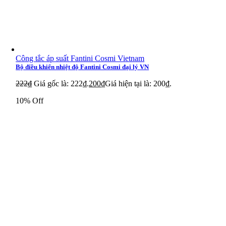
Công tắc áp suất Fantini Cosmi Vietnam
Bộ điều khiển nhiệt độ Fantini Cosmi đại lý VN
222
₫
Giá gốc là: 222₫.
200
₫
Giá hiện tại là: 200₫.
10% Off