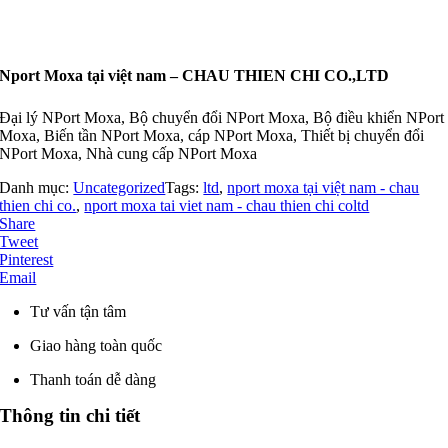
Nport Moxa tại việt nam – CHAU THIEN CHI CO.,LTD
Đại lý NPort Moxa, Bộ chuyển đổi NPort Moxa, Bộ điều khiển NPort
Moxa, Biến tần NPort Moxa, cáp NPort Moxa, Thiết bị chuyển đổi
NPort Moxa, Nhà cung cấp NPort Moxa
Danh mục:
Uncategorized
Tags:
ltd
,
nport moxa tại việt nam - chau
thien chi co.
,
nport moxa tai viet nam - chau thien chi coltd
Share
Tweet
Pinterest
Email
Tư vấn tận tâm
Giao hàng toàn quốc
Thanh toán dễ dàng
Thông tin chi tiết