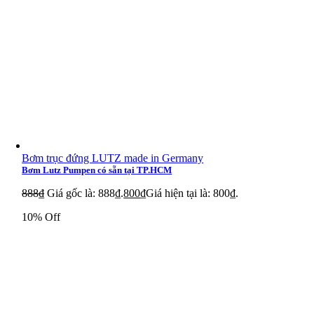
Bơm trục đứng LUTZ made in Germany
Bơm Lutz Pumpen có sẵn tại TP.HCM
888
₫
Giá gốc là: 888₫.
800
₫
Giá hiện tại là: 800₫.
10% Off