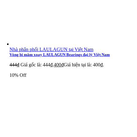
Nhà phân phối LAULAGUN tại Việt Nam
Vòng bi mâm xoay LAULAGUN Bearings đại lý Việt Nam
444
₫
Giá gốc là: 444₫.
400
₫
Giá hiện tại là: 400₫.
10% Off