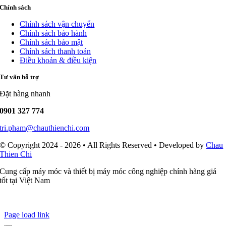
Chính sách
Chính sách vận chuyển
Chính sách bảo hành
Chính sách bảo mật
Chính sách thanh toán
Điều khoản & điều kiện
Tư vấn hỗ trợ
Đặt hàng nhanh
0901 327 774
tri.pham@chauthienchi.com
© Copyright 2024 - 2026 • All Rights Reserved • Developed by
Chau
Thien Chi
Cung cấp máy móc và thiết bị máy móc công nghiệp chính hãng giá
tốt tại Việt Nam
Page load link