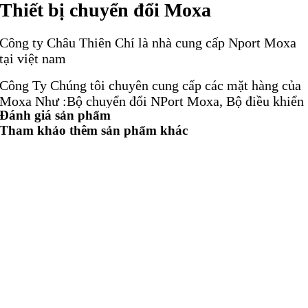
Thiết bị chuyển đổi Moxa
Công ty Châu Thiên Chí là nhà cung cấp Nport Moxa
tại việt nam
Công Ty Chúng tôi chuyên cung cấp các mặt hàng của
Moxa Như :Bộ chuyển đổi NPort Moxa, Bộ điều khiển
Đánh giá sản phẩm
NPort Moxa, Biến tần NPort Moxa, cáp NPort Moxa,
Tham khảo thêm sản phẩm khác
Thiết bị chuyển đổi NPort Moxa, Nhà cung cấp NPort
Moxa
Công ty chúng tôi là Đại lý ủy quyền của Động cơ,
Hộp số, Hộp giảm tốc, Bơm, Van, Xi lanh, Cảm biến,
Encoder, Coupling ..
Bộ chuyển đổi Moxa
Moxa Nport 5610-8
Moxa UPort 1650-16