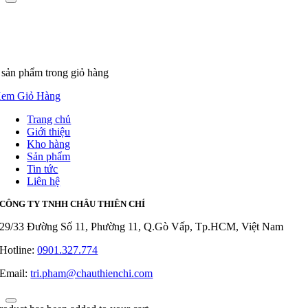
 sản phẩm
trong giỏ hàng
em Giỏ Hàng
Trang chủ
Giới thiệu
Kho hàng
Sản phẩm
Tin tức
Liên hệ
CÔNG TY TNHH CHÂU THIÊN CHÍ
29/33 Đường Số 11, Phường 11, Q.Gò Vấp, Tp.HCM, Việt Nam
Hotline:
0901.327.774
Email:
tri.pham@chauthienchi.com