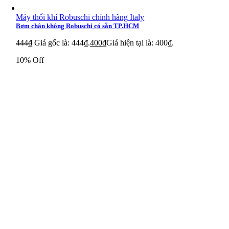
Máy thổi khí Robuschi chính hãng Italy
Bơm chân không Robuschi có sẵn TP.HCM
444
₫
Giá gốc là: 444₫.
400
₫
Giá hiện tại là: 400₫.
10% Off