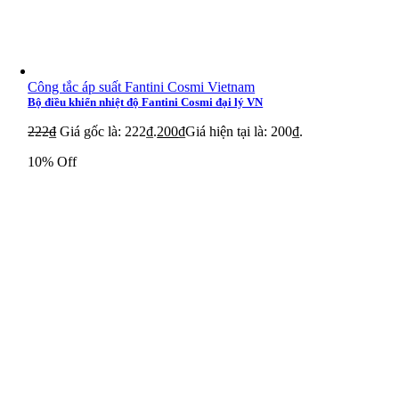
Công tắc áp suất Fantini Cosmi Vietnam
Bộ điều khiển nhiệt độ Fantini Cosmi đại lý VN
222
₫
Giá gốc là: 222₫.
200
₫
Giá hiện tại là: 200₫.
10% Off