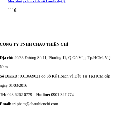
Máy khuấy chìm cánh cắt Landia đại lý
111
₫
CÔNG TY TNHH CHÂU THIÊN CHÍ
Địa chỉ:
29/33 Đường Số 11, Phường 11, Q.Gò Vấp, Tp.HCM, Việt
Nam.
Số ĐKKD:
0313669021 do Sở Kế Hoạch và Đầu Tư Tp.HCM cấp
ngày 01/03/2016
Tel:
028 6262 6779 –
Hotline:
0901 327 774
Email:
tri.pham@chauthienchi.com