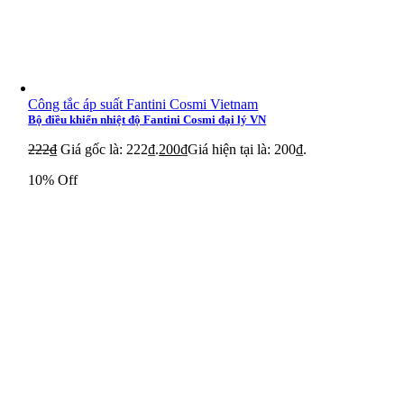
Công tắc áp suất Fantini Cosmi Vietnam
Bộ điều khiển nhiệt độ Fantini Cosmi đại lý VN
222
₫
Giá gốc là: 222₫.
200
₫
Giá hiện tại là: 200₫.
10% Off