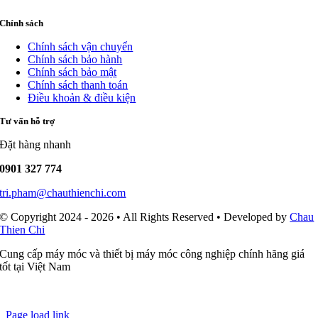
Chính sách
Chính sách vận chuyển
Chính sách bảo hành
Chính sách bảo mật
Chính sách thanh toán
Điều khoản & điều kiện
Tư vấn hỗ trợ
Đặt hàng nhanh
0901 327 774
tri.pham@chauthienchi.com
© Copyright 2024 - 2026 • All Rights Reserved • Developed by
Chau
Thien Chi
Cung cấp máy móc và thiết bị máy móc công nghiệp chính hãng giá
tốt tại Việt Nam
Page load link