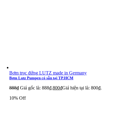
NPort 5450I
NPort 5610-8
NPort 5630-8
NPort 5650-8
NPort 5650-8-M-SC
NPort 5650-8-S-SC
Bơm trục đứng LUTZ made in Germany
NPort 5610-8-DT
Bơm Lutz Pumpen có sẵn tại TP.HCM
NPort 5610-8-DT-J
888
₫
Giá gốc là: 888₫.
800
₫
Giá hiện tại là: 800₫.
NPort 5650-8-DT
10% Off
NPort 5650-8-DT-J
NPort 5650I-8-DT
NPort 5610-8-DTL