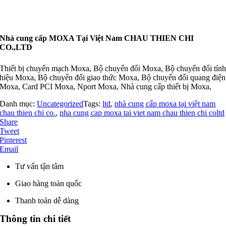
Nhà cung cấp MOXA Tại Việt Nam CHAU THIEN CHI
CO.,LTD
Thiết bị chuyển mạch Moxa, Bộ chuyển đổi Moxa, Bộ chuyển đổi tín
hiệu Moxa, Bộ chuyển đổi giao thức Moxa, Bộ chuyển đổi quang điện
Moxa, Card PCI Moxa, Nport Moxa, Nhà cung cấp thiết bị Moxa,
Danh mục:
Uncategorized
Tags:
ltd
,
nhà cung cấp moxa tại việt nam
chau thien chi co.
,
nha cung cap moxa tai viet nam chau thien chi coltd
Share
Tweet
Pinterest
Email
Tư vấn tận tâm
Giao hàng toàn quốc
Thanh toán dễ dàng
Thông tin chi tiết