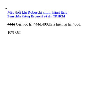
Máy thổi khí Robuschi chính hãng Italy
Bơm chân không Robuschi có sẵn TP.HCM
444
₫
Giá gốc là: 444₫.
400
₫
Giá hiện tại là: 400₫.
10% Off