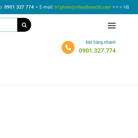
01 327 774
⭐ E-mail:
tri.pham@chauthienchi.com
⭐⭐⭐ Hãy liên hệ n
Đặt hàng nhanh
0901.327.774