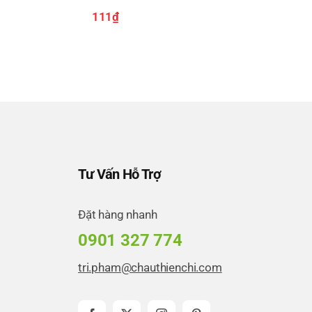
111
₫
Tư Vấn Hỗ Trợ
Đặt hàng nhanh
0901 327 774
tri.pham@chauthienchi.com