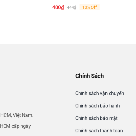
400
₫
444
₫
10% Off
Giá
Giá
gốc
hiện
là:
tại
444₫.
là:
400₫.
Chính Sách
Chính sách vận chuyển
Chính sách bảo hành
.HCM, Việt Nam.
Chính sách bảo mật
.HCM cấp ngày
Chính sách thanh toán