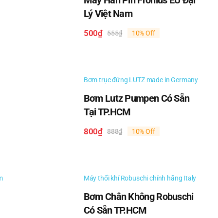
Máy Hàn Pin Fronius EU Đại
Lý Việt Nam
500
₫
555
₫
10% Off
Giá
Giá
gốc
hiện
là:
tại
555₫.
là:
500₫.
Bơm trục đứng LUTZ made in Germany
Bơm Lutz Pumpen Có Sẵn
Tại TP.HCM
800
₫
888
₫
10% Off
Giá
Giá
gốc
hiện
là:
tại
888₫.
là:
800₫.
m
Máy thổi khí Robuschi chính hãng Italy
Bơm Chân Không Robuschi
Có Sẵn TP.HCM