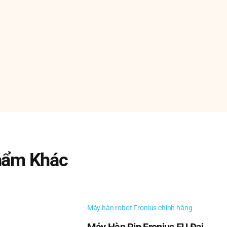
er NEMICON Tại Việt Nam : Encoder Nemicon, Bộ mã hóa 
con,
 quốc Anh của Nemicon và cung cấp đầy đủ các Bộ mã hóa N
hẩm Khác
Máy hàn robot Fronius chính hãng