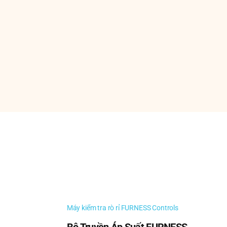
Nemicon, Bộ mã hóa tuyến tính Nemicon, Bộ mã
emicon như loạt bộ mã hóa gia tăng Nemicon và bộ
Máy kiểm tra rò rỉ FURNESS Controls