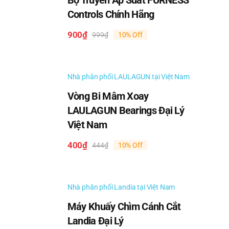
Bộ Truyền Áp Suất FURNESS
Controls Chính Hãng
900
₫
999
₫
10% Off
Giá
Giá
gốc
hiện
là:
tại
999₫.
là:
Nhà phân phối LAULAGUN tại Việt Nam
900₫.
Vòng Bi Mâm Xoay
LAULAGUN Bearings Đại Lý
Việt Nam
400
₫
444
₫
10% Off
Giá
Giá
gốc
hiện
là:
tại
444₫.
là:
Nhà phân phối Landia tại Việt Nam
400₫.
Máy Khuấy Chìm Cánh Cắt
Landia Đại Lý