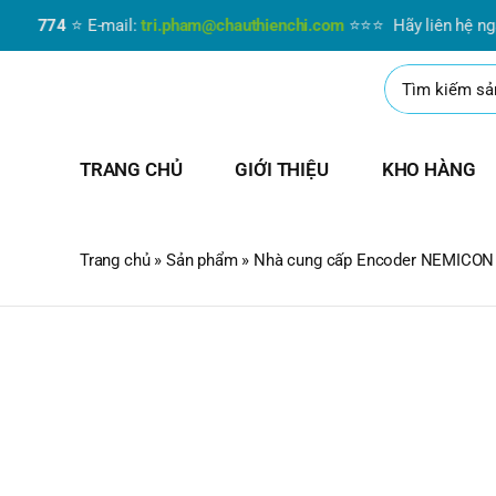
Skip
 774
⭐ E-mail:
tri.pham@chauthienchi.com
⭐⭐⭐ Hãy liên hệ ngay vớ
to
content
Search
for:
TRANG CHỦ
GIỚI THIỆU
KHO HÀNG
Trang chủ
»
Sản phẩm
»
Nhà cung cấp Encoder NEMICON