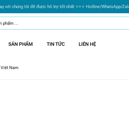
i chúng tôi để được hỗ trợ tốt nhất ⭐⭐⭐ Hotline/WhatsApp/Zalo:
09
SẢN PHẨM
TIN TỨC
LIÊN HỆ
 Việt Nam