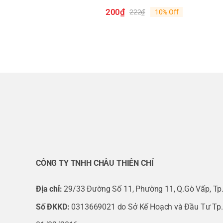
200
₫
222
₫
10% Off
Nemicon HES-06-2MHC-800-050-00E
Giá
Giá
gốc
hiện
là:
tại
Nemicon HES-06-2MHT-800-050-00E
222₫.
là:
200₫.
Nemicon HES-1024-2MD-600-050-00E
Nemicon HES-1024-2MD-800-050-00E
Nemicon HES-1024-2MHC-800-050-00E
Nemicon HES-1024-2MHT-800-050-00E
Nemicon HES-1024-2MHT-800-100-00E
CÔNG TY TNHH CHÂU THIÊN CHÍ
Nemicon HES-10-2M-800-030-19E
Địa chỉ:
29/33 Đường Số 11, Phường 11, Q.Gò Vấp, Tp
Số ĐKKD:
0313669021 do Sở Kế Hoạch và Đầu Tư Tp
Nemicon HES-10-2MD-800-050-00E