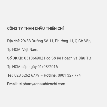
Máy nén lạnh Bitzer 6FE-50Y-40P
Bitzer 4GE-30Y-40P
CÔNG TY TNHH CHÂU THIÊN CHÍ
Bitzer 4FE-35Y-40P | ctc Trí Phạm đại lý độc
quyền tại Việt Nam Made in Germany
Địa chỉ:
29/33 Đường Số 11, Phường 11, Q.Gò Vấp,
Tp.HCM, Việt Nam.
Bitzer HSK 5363-40-40P
Số ĐKKD:
0313669021 do Sở Kế Hoạch và Đầu Tư
Bitzer Compressor HSN 6451-40-40P
Tp.HCM cấp ngày 01/03/2016
Tel:
028 6262 6779 –
Hotline:
0901 327 774
Bitzer Compressor HSK 7461-80-40P
Email:
tri.pham@chauthienchi.com
Bitzer HSN 7471-75-40P
Bitzer HSK 7471-90-40P