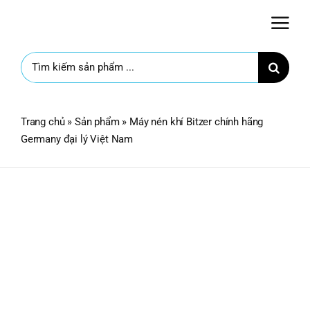
Skip
to
content
Search
for:
Trang chủ
»
Sản phẩm
»
Máy nén khí Bitzer chính hãng
Germany đại lý Việt Nam