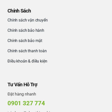
Chính Sách
Bitzer water-cooled condenser K123H
Chính sách vận chuyển
Bitzer K203H
Chính sách bảo hành
Chính sách bảo mật
Bình Ngưng Tụ Giải Nhiệt Nước Bitzer
K283H
Chính sách thanh toán
Điều khoản & điều kiện
Bitzer HSK 8551-110-40P
30220106 Bitzer Compressor Oil Filter
Tư Vấn Hỗ Trợ
Máy nén lạnh Scroll 25HP (GSD80295V)
Đặt hàng nhanh
0901 327 774
Bitzer HSK 8561-125-40P