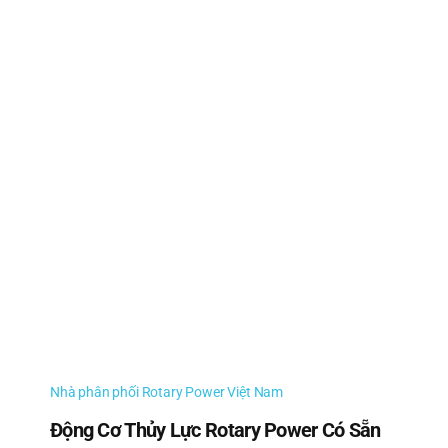
Bitzer 4DES-5Y-40S, 4.0 HP, 7.55 kW
4CES-6Y-40S, 6.0 HP, 9.31 kW
Bitzer 4TES-9Y-40S, 9.0 HP, 11.50 kW
Bitzer 4TES-12Y-40P
Model 4HE-18Y-40P với công suất 18HP và
công suất lạnh là 22.00KW
Bán Máy Nén Bitzer 12HP 4PES-12Y-40P
Nhà phân phối Rotary Power Việt Nam
Bitzer OSN 7461-K
Động Cơ Thủy Lực Rotary Power Có Sẵn