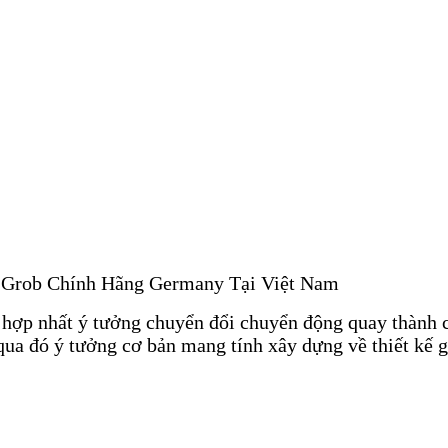
t Grob Chính Hãng Germany Tại Việt Nam
i hợp nhất ý tưởng chuyển đổi chuyển động quay thành 
qua đó ý tưởng cơ bản mang tính xây dựng về thiết kế
ru. Tất cả các bề mặt được gia công; do đó, thiết kế nà
5 kN đến 500 kN.