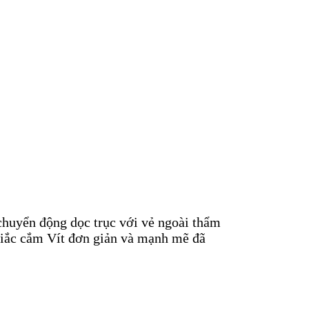
chuyển động dọc trục với vẻ ngoài thẩm
 giắc cắm Vít đơn giản và mạnh mẽ đã
y cung cấp nhiều khả năng gắn vào các công