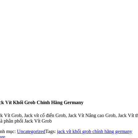
ck Vít Khối Grob Chính Hãng Germany
ck Vít Grob, Jack vít cổ điển Grob, Jack Vít Nâng cao Grob, Jack Vít 
à phân phối Jack Vít Grob
nh mục:
Uncategorized
Tags:
jack vít khối grob chính hãng germany
are