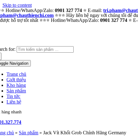
Skip to content
⭐ Hotline/WhatsApp/Zalo:
0901 327 774
⭐ E-mail:
tri.pham@chaut
i.pham@chauthienchi.com
⭐⭐⭐ Hãy liên hệ ngay với chúng tôi để đượ
 được hỗ trợ tốt nhất ⭐⭐⭐ Hotline/WhatsApp/Zalo:
0901 327 774
⭐ E-
arch for:
oggle Navigation
Trang chủ
Giới thiệu
Kho hàng
Sản phẩm
Tin tức
Liên hệ
t hàng nhanh
01.327.774
ang chủ
»
Sản phẩm
»
Jack Vít Khối Grob Chính Hãng Germany