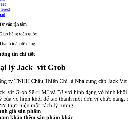
eet
terest
ail
Tư vấn tận tâm
Giao hàng toàn quốc
Thanh toán dễ dàng
ông tin chi tiết
ại lý Jack vít Grob
ng ty TNHH Châu Thiên Chí là Nhà cung cấp Jack Ví
ck vít Grob Sê-ri MJ và BJ với hình dạng vỏ hình khố
 của vỏ hình khối để tạo thành một đơn vị chức năng, 
ợc thực hiện một cách lý tưởng.
ánh giá sản phẩm
nh thức nhà ở trong tên: nó là hình khối, tức là trơn t
ham khảo thêm sản phẩm khác
ình khác nhau. Chúng tôi có thể nhận ra tải trọng từ 2,