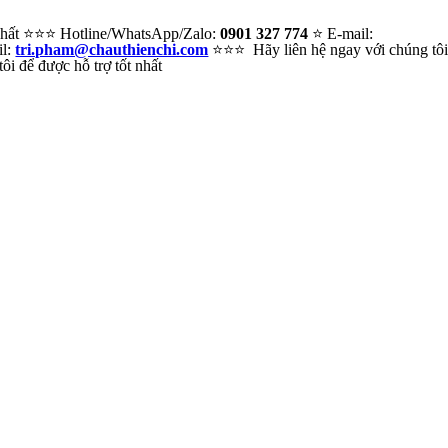
 nhất ⭐⭐⭐ Hotline/WhatsApp/Zalo:
0901 327 774
⭐ E-mail:
il:
tri.pham@chauthienchi.com
⭐⭐⭐ Hãy liên hệ ngay với chúng tô
i để được hỗ trợ tốt nhất