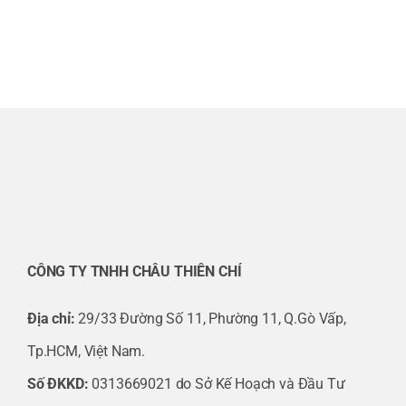
MF1-2-031-000
Hộp giảm tốc WITTENSTEIN alpha LPB 090-
MO-3-111-000
Hộp giảm tốc WITTENSTEIN alpha LP 070-
M01-10 10:1
Hộp giảm tốc WITTENSTEIN alpha SP100-
MF2-28-121
CÔNG TY TNHH CHÂU THIÊN CHÍ
Hộp giảm tốc WITTENSTEIN alpha SPK 140-
Địa chỉ:
29/33 Đường Số 11, Phường 11, Q.Gò Vấp,
MX2-8-051-001
Tp.HCM, Việt Nam.
Hộp giảm tốc WITTENSTEIN alpha SP 140-
Số ĐKKD:
0313669021 do Sở Kế Hoạch và Đầu Tư
MF1-10-121-000