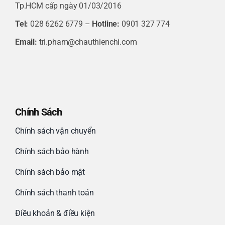
Tp.HCM cấp ngày 01/03/2016
Tel:
028 6262 6779 –
Hotline:
0901 327 774
Hộp giảm tốc Wittenstein Alpha TP025-MF
Email:
tri.pham@chauthienchi.com
Hộp giảm tốc WITTENSTEIN alpha LP120-
M02-30-111-000
Hộp giảm tốc WITTENSTEIN alpha LP120-
Chính Sách
M01-10-111-000
Chính sách vận chuyển
Hộp giảm tốc WITTENSTEIN alpha LP090-
Chính sách bảo hành
M01-10-111-000
Chính sách bảo mật
Hộp giảm tốc WITTENSTEIN alpha TP-110S-
Chính sách thanh toán
MF2-40
Điều khoản & điều kiện