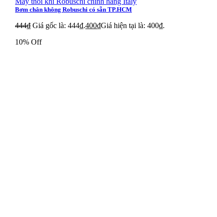
Máy thổi khí Robuschi chính hãng Italy
Bơm chân không Robuschi có sẵn TP.HCM
444
₫
Giá gốc là: 444₫.
400
₫
Giá hiện tại là: 400₫.
10% Off