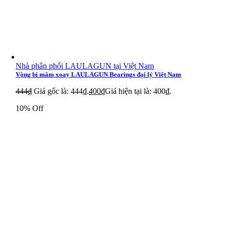
Nhà phân phối LAULAGUN tại Việt Nam
Vòng bi mâm xoay LAULAGUN Bearings đại lý Việt Nam
444
₫
Giá gốc là: 444₫.
400
₫
Giá hiện tại là: 400₫.
10% Off