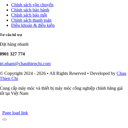
Chính sách vận chuyển
Chính sách bảo hành
Chính sách bảo mật
Chính sách thanh toán
Điều khoản & điều kiện
Tư vấn hỗ trợ
Đặt hàng nhanh
0901 327 774
tri.pham@chauthienchi.com
© Copyright 2024 - 2026 • All Rights Reserved • Developed by
Chau
Thien Chi
Cung cấp máy móc và thiết bị máy móc công nghiệp chính hãng giá
tốt tại Việt Nam
Page load link