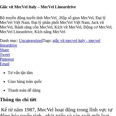
Giắc vít MecVel Italy – MecVel Lineardrive
Bộ truyền động tuyến tính MecVel, ,Hộp số giun MecVel, Đại lý
MecVel Việt Nam, Đại lý phân phối MecVel Việt Nam, Jack vít
MecVel, Bánh răng côn MecVel, Kích vít MecVel, Động cơ MecVel,
MecVel Lineardrive, Kích nâng MecVel
Danh mục:
Uncategorized
Tags:
giắc vít mecvel italy - mecvel
lineardrive
Share
Tweet
Pinterest
Email
Tư vấn tận tâm
Giao hàng toàn quốc
Thanh toán dễ dàng
Thông tin chi tiết
Kể từ năm 1987, MecVel hoạt động trong lĩnh vực tự
động hóa tuyến tính , phát triển và sản xuất một loạt