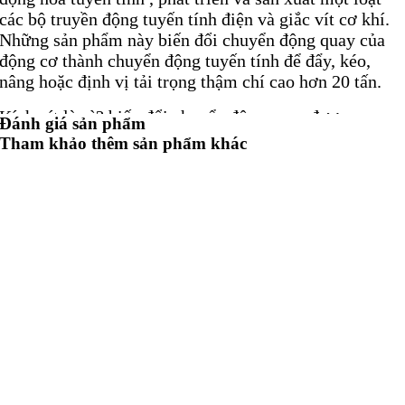
các bộ truyền động tuyến tính điện và giắc vít cơ khí.
Những sản phẩm này biến đổi chuyển động quay của
động cơ thành chuyển động tuyến tính để đẩy, kéo,
nâng hoặc định vị tải trọng thậm chí cao hơn 20 tấn.
Kích vít là gì? biến đổi chuyển động quay được cung
Đánh giá sản phẩm
cấp bởi động cơ điện, thủy lực, khí nén hoặc bằng tay
Tham khảo thêm sản phẩm khác
thành chuyển động tuyến tính: nâng thẳng đứng, kéo
hoặc đẩy hoặc định vị ngang.
Thiết bị truyền động tuyến tính _ Kích vít _ Bánh
răng côn:
Động cơ AC một pha hoặc ba pha
Hộp số giun
Vít me Acme hoặc vít bi
Cần đẩy thép mạ crom
Bôi trơn mỡ vĩnh viễn
IP 65, được kiểm nghiệm theo quy tắc CEI EN