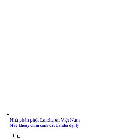
Nhà phân phối Landia tại Việt Nam
Máy khuấy chìm cánh cắt Landia đại lý
111
₫