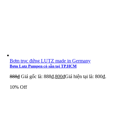
Bơm trục đứng LUTZ made in Germany
Bơm Lutz Pumpen có sẵn tại TP.HCM
888
₫
Giá gốc là: 888₫.
800
₫
Giá hiện tại là: 800₫.
10% Off