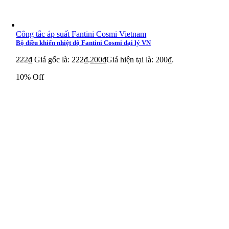
Công tắc áp suất Fantini Cosmi Vietnam
Bộ điều khiển nhiệt độ Fantini Cosmi đại lý VN
222
₫
Giá gốc là: 222₫.
200
₫
Giá hiện tại là: 200₫.
10% Off