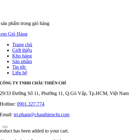
 sản phẩm
trong giỏ hàng
em Giỏ Hàng
Trang chủ
Giới thiệu
Kho hàng
Sản phẩm
Tin tức
Liên hệ
CÔNG TY TNHH CHÂU THIÊN CHÍ
29/33 Đường Số 11, Phường 11, Q.Gò Vấp, Tp.HCM, Việt Nam
Hotline:
0901.327.774
Email:
tri.pham@chauthienchi.com
roduct has been added to your cart.