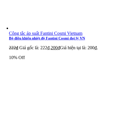
Công tắc áp suất Fantini Cosmi Vietnam
Bộ điều khiển nhiệt độ Fantini Cosmi đại lý VN
222
₫
Giá gốc là: 222₫.
200
₫
Giá hiện tại là: 200₫.
10% Off