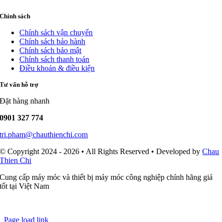
Chính sách
Chính sách vận chuyển
Chính sách bảo hành
Chính sách bảo mật
Chính sách thanh toán
Điều khoản & điều kiện
Tư vấn hỗ trợ
Đặt hàng nhanh
0901 327 774
tri.pham@chauthienchi.com
© Copyright 2024 - 2026 • All Rights Reserved • Developed by
Chau
Thien Chi
Cung cấp máy móc và thiết bị máy móc công nghiệp chính hãng giá
tốt tại Việt Nam
Page load link