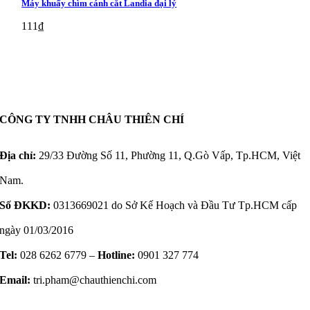
Máy khuấy chìm cánh cắt Landia đại lý
111
₫
CÔNG TY TNHH CHÂU THIÊN CHÍ
Địa chỉ:
29/33 Đường Số 11, Phường 11, Q.Gò Vấp, Tp.HCM, Việt
Nam.
Số ĐKKD:
0313669021 do Sở Kế Hoạch và Đầu Tư Tp.HCM cấp
ngày 01/03/2016
Tel:
028 6262 6779 –
Hotline:
0901 327 774
Email:
tri.pham@chauthienchi.com