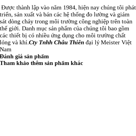
Được thành lập vào năm 1984, hiện nay chúng tôi phá
triển, sản xuất và bán các hệ thống đo lường và giám
sát dòng chảy trong môi trường công nghiệp trên toàn
thế giới. Danh mục sản phẩm của chúng tôi bao gồm
các thiết bị có nhiều ứng dụng cho môi trường chất
lỏng và khí.
Cty Tnhh Châu Thiên
đại lý
Meister Việt
Nam
Đánh giá sản phẩm
ĐỒNG HỒ ĐO LƯU LƯỢNG, ỨNG DỤNG,
Tham khảo thêm sản phẩm khác
THÔNG SỐ VÀ CÁC CHẤT LỎNG KHÁC:
1:
Đồng hồ đo lưu lượng & chỉ số nước
Meister
phạm vi đo lớn, thiết kế mạnh mẽ, độ chính xác
chuyển mạch cao
Bộ giám sát dòng chảy và chỉ báo loại DWG hoạt động
theo nguyên tắc đo phao.
Đối với môi trường lỏng: (0,1 – 50 l/phút)