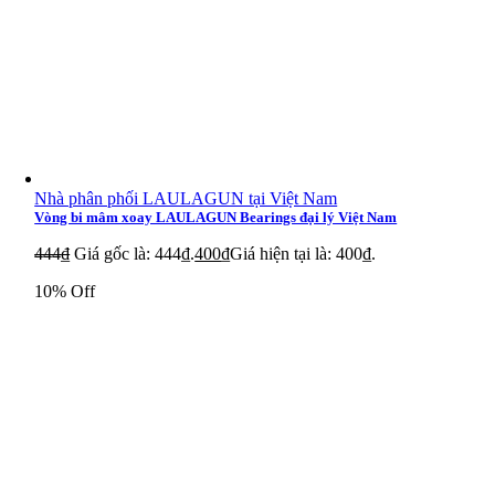
Nhà phân phối LAULAGUN tại Việt Nam
Vòng bi mâm xoay LAULAGUN Bearings đại lý Việt Nam
444
₫
Giá gốc là: 444₫.
400
₫
Giá hiện tại là: 400₫.
10% Off