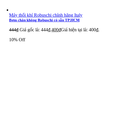
Máy thổi khí Robuschi chính hãng Italy
Bơm chân không Robuschi có sẵn TP.HCM
444
₫
Giá gốc là: 444₫.
400
₫
Giá hiện tại là: 400₫.
10% Off