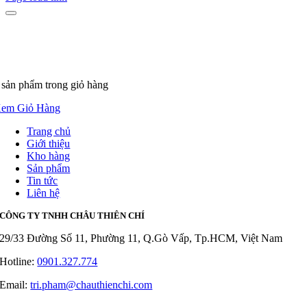
 sản phẩm
trong giỏ hàng
em Giỏ Hàng
Trang chủ
Giới thiệu
Kho hàng
Sản phẩm
Tin tức
Liên hệ
CÔNG TY TNHH CHÂU THIÊN CHÍ
29/33 Đường Số 11, Phường 11, Q.Gò Vấp, Tp.HCM, Việt Nam
Hotline:
0901.327.774
Email:
tri.pham@chauthienchi.com