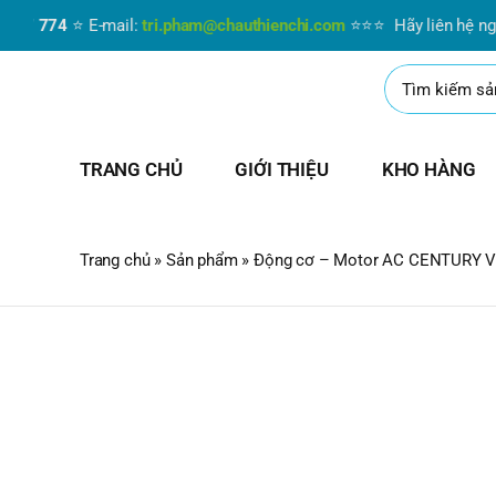
Skip
7 774
⭐ E-mail:
tri.pham@chauthienchi.com
⭐⭐⭐ Hãy liên hệ ngay v
to
content
Search
for:
TRANG CHỦ
GIỚI THIỆU
KHO HÀNG
Trang chủ
»
Sản phẩm
»
Động cơ – Motor AC CENTURY V