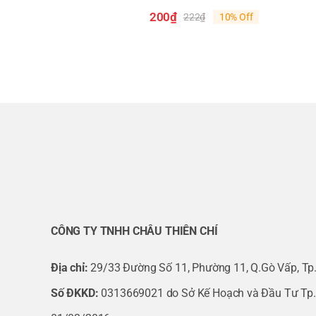
Motor Century C426V2
200
₫
222
₫
10% Off
Giá
Giá
gốc
hiện
Motor Century H275V2
là:
tại
222₫.
là:
200₫.
Motor Century OTEB2054AV1
Motor Century DBL6406
Motor Century F56AC20Z01
Motor Century FEH1056SF
Motor Century C523V1
CÔNG TY TNHH CHÂU THIÊN CHÍ
Motor Century H615V2
Địa chỉ:
29/33 Đường Số 11, Phường 11, Q.Gò Vấp, Tp
Số ĐKKD:
0313669021 do Sở Kế Hoạch và Đầu Tư Tp
Motor Century DL1056