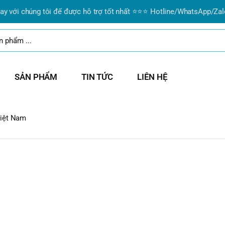
ới chúng tôi để được hỗ trợ tốt nhất ⭐⭐⭐ Hotline/WhatsApp/Zalo:
0
SẢN PHẨM
TIN TỨC
LIÊN HỆ
iệt Nam