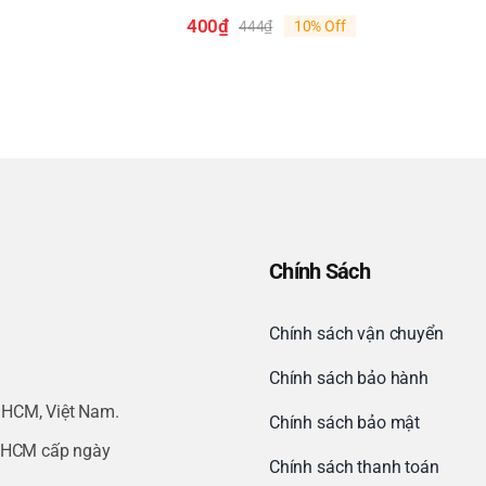
400
₫
444
₫
10% Off
Giá
Giá
gốc
hiện
là:
tại
444₫.
là:
400₫.
Chính Sách
Chính sách vận chuyển
Chính sách bảo hành
.HCM, Việt Nam.
Chính sách bảo mật
.HCM cấp ngày
Chính sách thanh toán