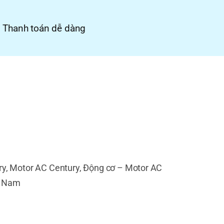
Thanh toán dễ dàng
ry, Motor AC Century, Động cơ – Motor AC
ệt Nam
thị trường thương mại / công nghiệp trong hơn
ng trên toàn thế giới.