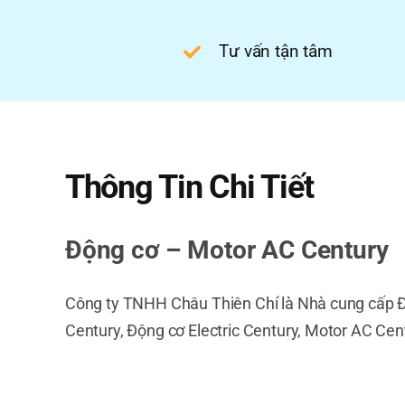
Tư vấn tận tâm
Thông Tin Chi Tiết
Động cơ – Motor AC Century
Công ty TNHH Châu Thiên Chí là Nhà cung cấp Đ
Century, Động cơ Electric Century, Motor AC Ce
Thương hiệu Century sáng tạo đã tiên phong tron
100 năm. Century mang đến những giải pháp tiên 