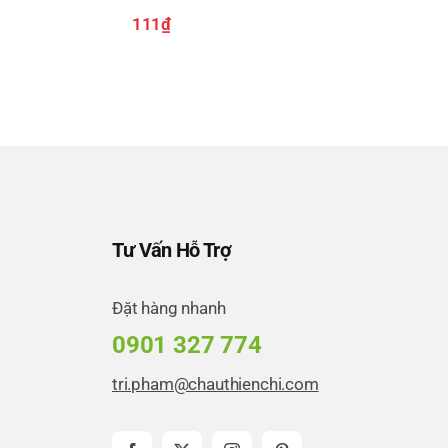
111
₫
Tư Vấn Hỗ Trợ
Đặt hàng nhanh
0901 327 774
tri.pham@chauthienchi.com