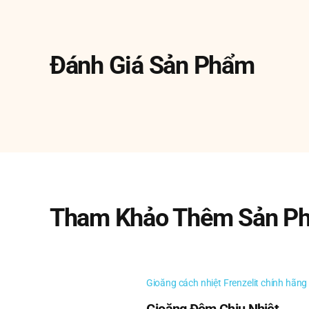
Model : Động cơ Century
Đánh Giá Sản Phẩm
Motor Century GF2024
Motor Century B813
Motor Century H767V1
Motor Century DBL4404
Tham Khảo Thêm Sản P
Motor Century H887L
Motor Century FDL6002A
Gioăng cách nhiệt Frenzelit chính hãng
Motor Century H667V1