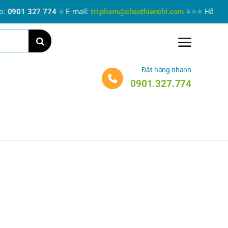
901 327 774
⭐ E-mail:
tri.pham@chauthienchi.com
⭐⭐⭐ Hãy liên hệ 
Đặt hàng nhanh
0901.327.774