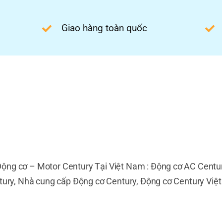
Giao hàng toàn quốc
ộng cơ – Motor Century Tại Việt Nam : Động cơ AC Centu
ntury, Nhà cung cấp Động cơ Century, Động cơ Century Vi
g việc sử dụng động cơ điện trong HVAC, nước giải trí và 
tiến, chất lượng cao và tiết kiệm năng lượng cho khách hà