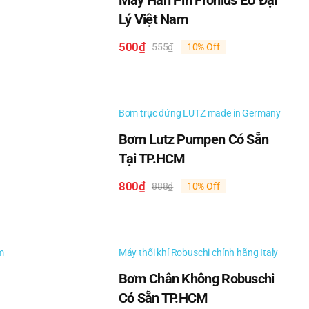
Máy Hàn Pin Fronius EU Đại
Lý Việt Nam
500
₫
555
₫
10% Off
Giá
Giá
gốc
hiện
là:
tại
555₫.
là:
500₫.
Bơm trục đứng LUTZ made in Germany
Bơm Lutz Pumpen Có Sẵn
Tại TP.HCM
800
₫
888
₫
10% Off
Giá
Giá
gốc
hiện
là:
tại
888₫.
là:
800₫.
m
Máy thổi khí Robuschi chính hãng Italy
Bơm Chân Không Robuschi
Có Sẵn TP.HCM