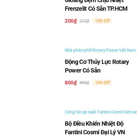
Gioăng Đệm Chịu Nhiệt
Motor Century DBL4500V1
Frenzelit Có Sẵn TP.HCM
Motor Century FDL1054
200
₫
222
₫
10% Off
Giá
Giá
gốc
hiện
là:
tại
Motor Century DL001
222₫.
là:
200₫.
Nhà phân phối Rotary Power Việt Nam
Motor Century B384
Động Cơ Thủy Lực Rotary
Motor Century DBL6501V1
Power Có Sẵn
Motor Century GF2054
800
₫
888
₫
10% Off
Giá
Giá
gốc
hiện
Motor Century U6433
là:
tại
888₫.
là:
800₫.
Motor Century EL2022
Công tắc áp suất Fantini Cosmi Vietna
Bộ Điều Khiển Nhiệt Độ
Motor Century C047A
Fantini Cosmi Đại Lý VN