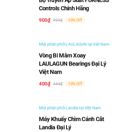
Bộ Truyền Áp Suất FURNESS
Controls Chính Hãng
900
₫
999
₫
10% Off
Giá
Giá
gốc
hiện
là:
tại
999₫.
là:
Nhà phân phối LAULAGUN tại Việt Nam
900₫.
Vòng Bi Mâm Xoay
LAULAGUN Bearings Đại Lý
Việt Nam
400
₫
444
₫
10% Off
Giá
Giá
gốc
hiện
là:
tại
444₫.
là:
Nhà phân phối Landia tại Việt Nam
400₫.
Máy Khuấy Chìm Cánh Cắt
Landia Đại Lý