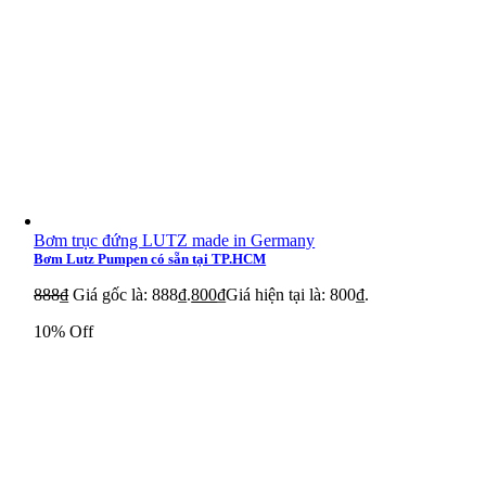
Cantoni 3SIEL 160 L-4
Thông tin bổ sung
Bơm trục đứng LUTZ made in Germany
Bơm Lutz Pumpen có sẵn tại TP.HCM
888
₫
Giá gốc là: 888₫.
800
₫
Giá hiện tại là: 800₫.
10% Off