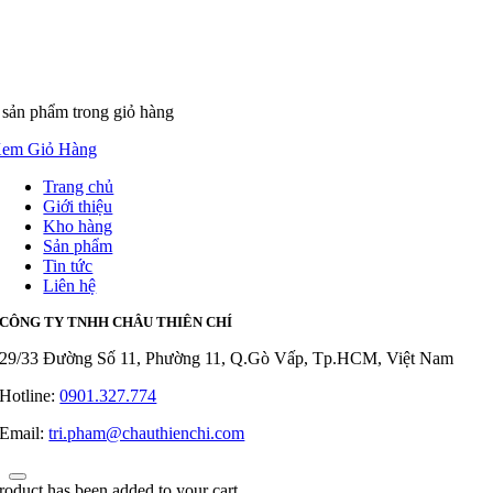
 sản phẩm
trong giỏ hàng
em Giỏ Hàng
Trang chủ
Giới thiệu
Kho hàng
Sản phẩm
Tin tức
Liên hệ
CÔNG TY TNHH CHÂU THIÊN CHÍ
29/33 Đường Số 11, Phường 11, Q.Gò Vấp, Tp.HCM, Việt Nam
Hotline:
0901.327.774
Email:
tri.pham@chauthienchi.com
roduct has been added to your cart.