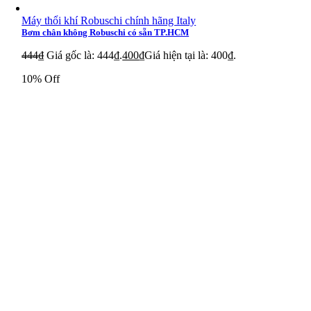
Máy thổi khí Robuschi chính hãng Italy
Bơm chân không Robuschi có sẵn TP.HCM
444
₫
Giá gốc là: 444₫.
400
₫
Giá hiện tại là: 400₫.
10% Off