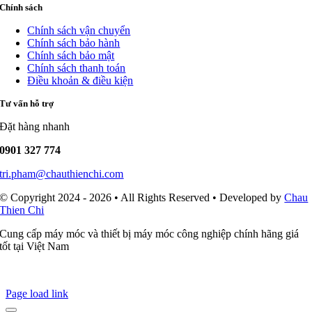
Chính sách
Chính sách vận chuyển
Chính sách bảo hành
Chính sách bảo mật
Chính sách thanh toán
Điều khoản & điều kiện
Tư vấn hỗ trợ
Đặt hàng nhanh
0901 327 774
tri.pham@chauthienchi.com
© Copyright 2024 - 2026 • All Rights Reserved • Developed by
Chau
Thien Chi
Cung cấp máy móc và thiết bị máy móc công nghiệp chính hãng giá
tốt tại Việt Nam
Page load link