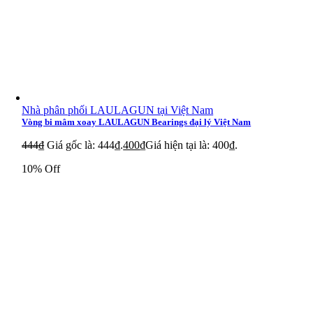
Nhà phân phối LAULAGUN tại Việt Nam
Vòng bi mâm xoay LAULAGUN Bearings đại lý Việt Nam
444
₫
Giá gốc là: 444₫.
400
₫
Giá hiện tại là: 400₫.
10% Off