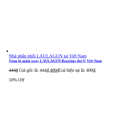
Nhà phân phối LAULAGUN tại Việt Nam
Vòng bi mâm xoay LAULAGUN Bearings đại lý Việt Nam
444
₫
Giá gốc là: 444₫.
400
₫
Giá hiện tại là: 400₫.
10% Off