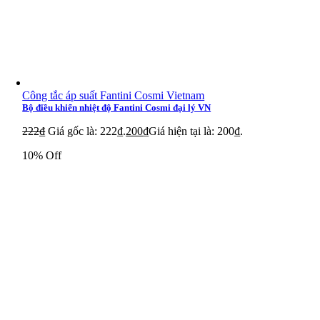
Công tắc áp suất Fantini Cosmi Vietnam
Bộ điều khiển nhiệt độ Fantini Cosmi đại lý VN
222
₫
Giá gốc là: 222₫.
200
₫
Giá hiện tại là: 200₫.
10% Off