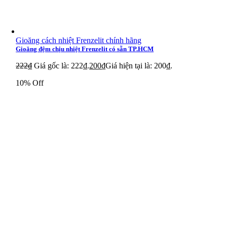
Van Duplomatic DS5-TA / 10N-K1 24VDC
Van Duplomatic DS5-TA / 12N
Gioăng cách nhiệt Frenzelit chính hãng
Gioăng đệm chịu nhiệt Frenzelit có sẵn TP.HCM
Van Duplomatic DS3-TA / 10N-D220-K1
222
₫
Giá gốc là: 222₫.
200
₫
Giá hiện tại là: 200₫.
Van Duplomatic DS3-S3 / 11N-D24K1
10% Off
Van Duplomatic MD1JB-S1/10N-K6
Van Duplomatic MD1D-RK50
Van Duplomatic DS5-TA02/12N-SD24K1
Van Duplomatic E4P4-TA / 43
Van Duplomatic DS3-SB1/11V-D24K7/W7
Van Duplomatic MVPP-D/50
Van Duplomatic DSC3-TA 10N
Van Duplomatic RPC2-CTS/RC/31