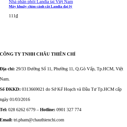
Nhà phân phối Landia tại Việt Nam
Máy khuấy chìm cánh cắt Landia đại lý
111
₫
CÔNG TY TNHH CHÂU THIÊN CHÍ
Địa chỉ:
29/33 Đường Số 11, Phường 11, Q.Gò Vấp, Tp.HCM, Việt
Nam.
Số ĐKKD:
0313669021 do Sở Kế Hoạch và Đầu Tư Tp.HCM cấp
ngày 01/03/2016
Tel:
028 6262 6779 –
Hotline:
0901 327 774
Email:
tri.pham@chauthienchi.com