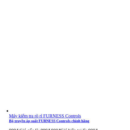
Van Duplomatic MZD4/RP/50
Van Duplomatic MZD4/RP/50
Van Duplomatic MZD5/RP/50
Van Duplomatic MZD5/RP/50
Van Duplomatic MZD2/RA/50
Van Duplomatic MZD3/RA/50
Van Duplomatic MZD4/RA/50
Van Duplomatic MZD5/RA/50
Van Duplomatic MZD5/RA/M/50
Van Duplomatic MZD2/RB/51
Van Duplomatic MZD3/RB/51
Máy kiểm tra rò rỉ FURNESS Controls
Bộ truyền áp suất FURNESS Controls chính hãng
Van Duplomatic MZD4/RB/51