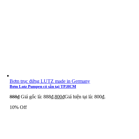
Bơm trục đứng LUTZ made in Germany
Bơm Lutz Pumpen có sẵn tại TP.HCM
888
₫
Giá gốc là: 888₫.
800
₫
Giá hiện tại là: 800₫.
10% Off