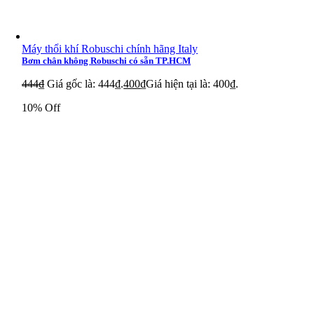
Máy thổi khí Robuschi chính hãng Italy
Bơm chân không Robuschi có sẵn TP.HCM
444
₫
Giá gốc là: 444₫.
400
₫
Giá hiện tại là: 400₫.
10% Off