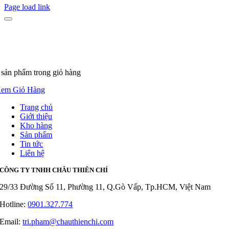
Page load link
 sản phẩm
trong giỏ hàng
em Giỏ Hàng
Trang chủ
Giới thiệu
Kho hàng
Sản phẩm
Tin tức
Liên hệ
CÔNG TY TNHH CHÂU THIÊN CHÍ
29/33 Đường Số 11, Phường 11, Q.Gò Vấp, Tp.HCM, Việt Nam
Hotline:
0901.327.774
Email:
tri.pham@chauthienchi.com