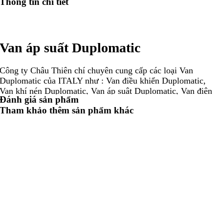
Thông tin chi tiết
Van áp suất Duplomatic
Công ty Châu Thiên chí chuyên cung cấp các loại Van
Duplomatic của ITALY như : Van điều khiển Duplomatic,
Van khí nén Duplomatic, Van áp suât Duplomatic, Van điện
Đánh giá sản phẩm
từ Duplomatic, Van thủy lực Duplomatic, Đại lý
Tham khảo thêm sản phẩm khác
van Duplomatic, Nhà cung cấp van Duplomatic, Nhà phân
phối van Duplomatic, Đại lý phân phối van Duplomatic, Với
chất liệu làm bằng 100% thép và đạt chất liệu của Châu Âu
Van Duplomatic đang được rất nhiều các nhà máy công
nghiệp tại Việt Nam tin tưởng và sử dụng trong nhiều năm
qua .
Công ty chúng tôi là Đại lý ủy quyền của Động cơ, Hộp số,
Hộp giảm tốc, Bơm, Van, Xi lanh, Cảm biến, Encoder,
Coupling ..