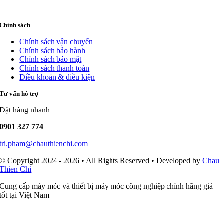
Chính sách
Chính sách vận chuyển
Chính sách bảo hành
Chính sách bảo mật
Chính sách thanh toán
Điều khoản & điều kiện
Tư vấn hỗ trợ
Đặt hàng nhanh
0901 327 774
tri.pham@chauthienchi.com
© Copyright 2024 - 2026 • All Rights Reserved • Developed by
Chau
Thien Chi
Cung cấp máy móc và thiết bị máy móc công nghiệp chính hãng giá
tốt tại Việt Nam