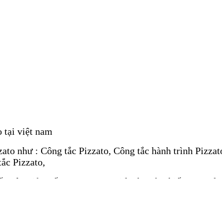
o tại việt nam
ato như : Công tắc Pizzato, Công tắc hành trình Pizzato
tắc Pizzato,
ố, Hộp giảm tốc, Bơm, Van, Xi lanh, Cảm biến, Encoder