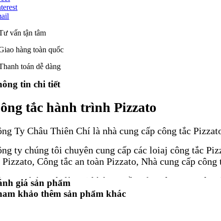
terest
ail
Tư vấn tận tâm
Giao hàng toàn quốc
Thanh toán dễ dàng
ông tin chi tiết
ông tắc hành trình Pizzato
ng Ty Châu Thiên Chí là nhà cung cấp công tắc Pizzat
ng ty chúng tôi chuyên cung cấp các loiaj công tắc Pizz
í Pizzato, Công tắc an toàn Pizzato, Nhà cung cấp công 
ng ty chúng tôi là Đại lý ủy quyền của Động cơ, Hộp s
ánh giá sản phẩm
ham khảo thêm sản phẩm khác
ông tắc an toàn Pizzato