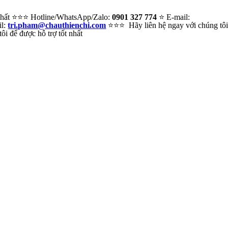
 nhất ⭐⭐⭐ Hotline/WhatsApp/Zalo:
0901 327 774
⭐ E-mail:
il:
tri.pham@chauthienchi.com
⭐⭐⭐ Hãy liên hệ ngay với chúng tô
i để được hỗ trợ tốt nhất