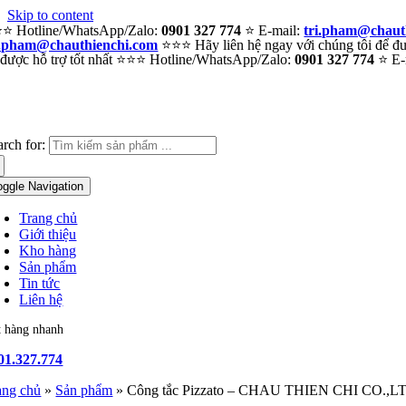
Skip to content
⭐ Hotline/WhatsApp/Zalo:
0901 327 774
⭐ E-mail:
tri.pham@chaut
i.pham@chauthienchi.com
⭐⭐⭐ Hãy liên hệ ngay với chúng tôi để đượ
 được hỗ trợ tốt nhất ⭐⭐⭐ Hotline/WhatsApp/Zalo:
0901 327 774
⭐ E-
arch for:
oggle Navigation
Trang chủ
Giới thiệu
Kho hàng
Sản phẩm
Tin tức
Liên hệ
t hàng nhanh
01.327.774
ang chủ
»
Sản phẩm
»
Công tắc Pizzato – CHAU THIEN CHI CO.,L