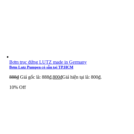
Bơm trục đứng LUTZ made in Germany
Bơm Lutz Pumpen có sẵn tại TP.HCM
888
₫
Giá gốc là: 888₫.
800
₫
Giá hiện tại là: 800₫.
10% Off