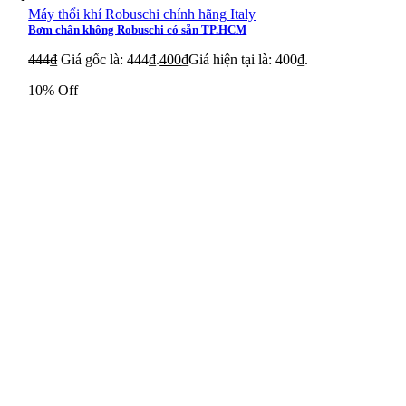
Máy thổi khí Robuschi chính hãng Italy
Bơm chân không Robuschi có sẵn TP.HCM
444
₫
Giá gốc là: 444₫.
400
₫
Giá hiện tại là: 400₫.
10% Off