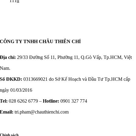
111
₫
CÔNG TY TNHH CHÂU THIÊN CHÍ
Địa chỉ:
29/33 Đường Số 11, Phường 11, Q.Gò Vấp, Tp.HCM, Việt
Nam.
Số ĐKKD:
0313669021 do Sở Kế Hoạch và Đầu Tư Tp.HCM cấp
ngày 01/03/2016
Tel:
028 6262 6779 –
Hotline:
0901 327 774
Email:
tri.pham@chauthienchi.com
Chính sách