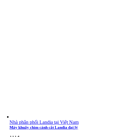
Nhà phân phối Landia tại Việt Nam
Máy khuấy chìm cánh cắt Landia đại lý