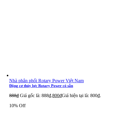
Nhà phân phối Rotary Power Việt Nam
Động cơ thủy lực Rotary Power có sẵn
888
₫
Giá gốc là: 888₫.
800
₫
Giá hiện tại là: 800₫.
10% Off