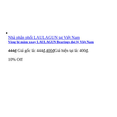
Nhà phân phối LAULAGUN tại Việt Nam
Vòng bi mâm xoay LAULAGUN Bearings đại lý Việt Nam
444
₫
Giá gốc là: 444₫.
400
₫
Giá hiện tại là: 400₫.
10% Off