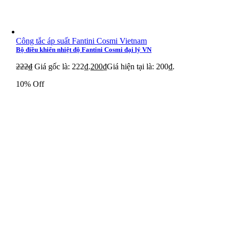
Công tắc áp suất Fantini Cosmi Vietnam
Bộ điều khiển nhiệt độ Fantini Cosmi đại lý VN
222
₫
Giá gốc là: 222₫.
200
₫
Giá hiện tại là: 200₫.
10% Off