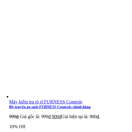
Máy kiểm tra rò rỉ FURNESS Controls
Bộ truyền áp suất FURNESS Controls chính hãng
999
₫
Giá gốc là: 999₫.
900
₫
Giá hiện tại là: 900₫.
10% Off