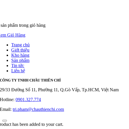
 sản phẩm
trong giỏ hàng
em Giỏ Hàng
Trang chủ
Giới thiệu
Kho hàng
Sản phẩm
Tin tức
Liên hệ
CÔNG TY TNHH CHÂU THIÊN CHÍ
29/33 Đường Số 11, Phường 11, Q.Gò Vấp, Tp.HCM, Việt Nam
Hotline:
0901.327.774
Email:
tri.pham@chauthienchi.com
roduct has been added to your cart.