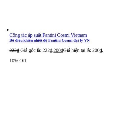
Công tắc áp suất Fantini Cosmi Vietnam
Bộ điều khiển nhiệt độ Fantini Cosmi đại lý VN
222
₫
Giá gốc là: 222₫.
200
₫
Giá hiện tại là: 200₫.
10% Off