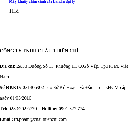
Máy khuấy chìm cánh cắt Landia đại lý
111
₫
CÔNG TY TNHH CHÂU THIÊN CHÍ
Địa chỉ:
29/33 Đường Số 11, Phường 11, Q.Gò Vấp, Tp.HCM, Việt
Nam.
Số ĐKKD:
0313669021 do Sở Kế Hoạch và Đầu Tư Tp.HCM cấp
ngày 01/03/2016
Tel:
028 6262 6779 –
Hotline:
0901 327 774
Email:
tri.pham@chauthienchi.com