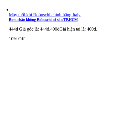
Máy thổi khí Robuschi chính hãng Italy
Bơm chân không Robuschi có sẵn TP.HCM
444
₫
Giá gốc là: 444₫.
400
₫
Giá hiện tại là: 400₫.
10% Off