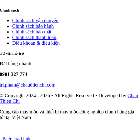
Chính sách
Chính sách vận chuyển
Chính sách bảo hành
Chính sách bảo mật
Chính sách thanh toán
Điều khoản & điều kiện
Tư vấn hỗ trợ
Đặt hàng nhanh
0901 327 774
tri.pham@chauthienchi.com
© Copyright 2024 - 2026 • All Rights Reserved • Developed by
Chau
Thien Chi
Cung cấp máy móc và thiết bị máy móc công nghiệp chính hãng giá
tốt tại Việt Nam
Page load link