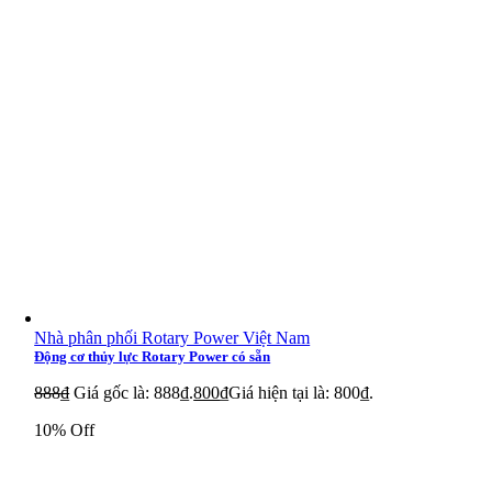
Nhà phân phối Rotary Power Việt Nam
Động cơ thủy lực Rotary Power có sẵn
888
₫
Giá gốc là: 888₫.
800
₫
Giá hiện tại là: 800₫.
10% Off