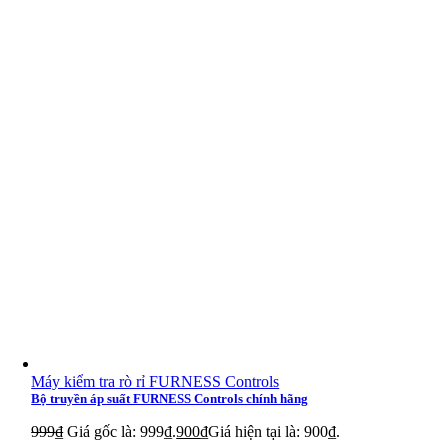
Máy kiểm tra rò rỉ FURNESS Controls
Bộ truyền áp suất FURNESS Controls chính hãng
999
₫
Giá gốc là: 999₫.
900
₫
Giá hiện tại là: 900₫.