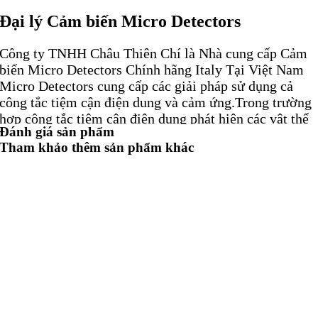
Đại lý Cảm biến Micro Detectors
Công ty TNHH Châu Thiên Chí là Nhà cung cấp Cảm
biến Micro Detectors Chính hãng Italy Tại Việt Nam
Micro Detectors cung cấp các giải pháp sử dụng cả
công tắc tiệm cận điện dung và cảm ứng.Trong trường
hợp công tắc tiệm cận điện dung phát hiện các vật thể
Đánh giá sản phẩm
không phải kim loại, thì công tắc tiệm cận cảm ứng là
Tham khảo thêm sản phẩm khác
một chuyên gia để sử dụng với các vật thể kim loại.
Cả hai loại công tắc tiệm cận đều có sẵn trong vỏ tiêu
chuẩn (phạm vi lên đến 20 mm) và vỏ thu nhỏ (phạm
vi lên đến 2,5 mm).Cả cảm biến điện dung và cảm ứng
đều có sẵn trong các phiên bản gắn phẳng và không
gắn phẳng để cho phép gắn đúng vào ứng dụng phù
hợp.
Các cảm biến này từ Micro Detectors cũng được trang
bị với các thiết kế, vật liệu, kết nối và đầu ra chuyển
mạch khác nhau