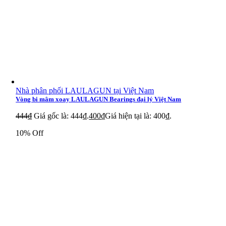
Nhà phân phối LAULAGUN tại Việt Nam
Vòng bi mâm xoay LAULAGUN Bearings đại lý Việt Nam
444
₫
Giá gốc là: 444₫.
400
₫
Giá hiện tại là: 400₫.
10% Off