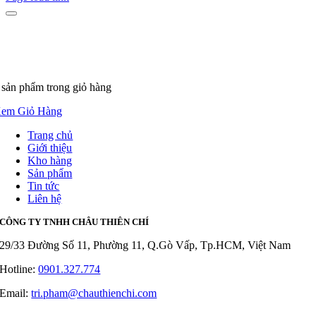
 sản phẩm
trong giỏ hàng
em Giỏ Hàng
Trang chủ
Giới thiệu
Kho hàng
Sản phẩm
Tin tức
Liên hệ
CÔNG TY TNHH CHÂU THIÊN CHÍ
29/33 Đường Số 11, Phường 11, Q.Gò Vấp, Tp.HCM, Việt Nam
Hotline:
0901.327.774
Email:
tri.pham@chauthienchi.com