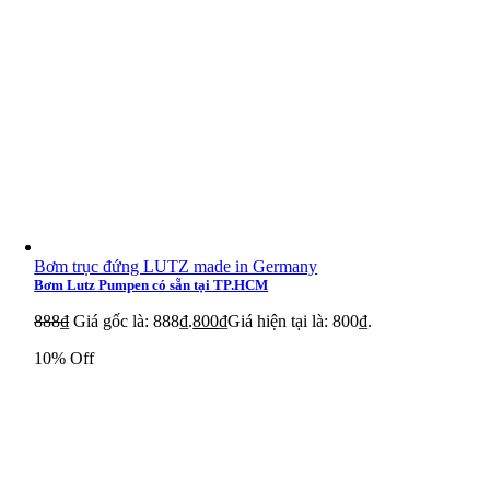
Bơm trục đứng LUTZ made in Germany
Bơm Lutz Pumpen có sẵn tại TP.HCM
888
₫
Giá gốc là: 888₫.
800
₫
Giá hiện tại là: 800₫.
10% Off