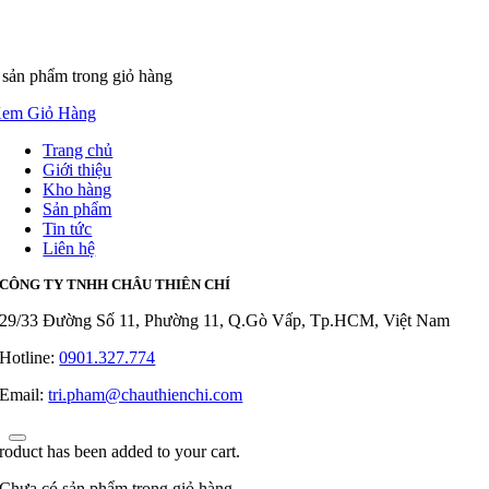
 sản phẩm
trong giỏ hàng
em Giỏ Hàng
Trang chủ
Giới thiệu
Kho hàng
Sản phẩm
Tin tức
Liên hệ
CÔNG TY TNHH CHÂU THIÊN CHÍ
29/33 Đường Số 11, Phường 11, Q.Gò Vấp, Tp.HCM, Việt Nam
Hotline:
0901.327.774
Email:
tri.pham@chauthienchi.com
roduct has been added to your cart.
Chưa có sản phẩm trong giỏ hàng.