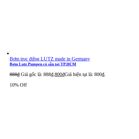
Bơm trục đứng LUTZ made in Germany
Bơm Lutz Pumpen có sẵn tại TP.HCM
888
₫
Giá gốc là: 888₫.
800
₫
Giá hiện tại là: 800₫.
10% Off