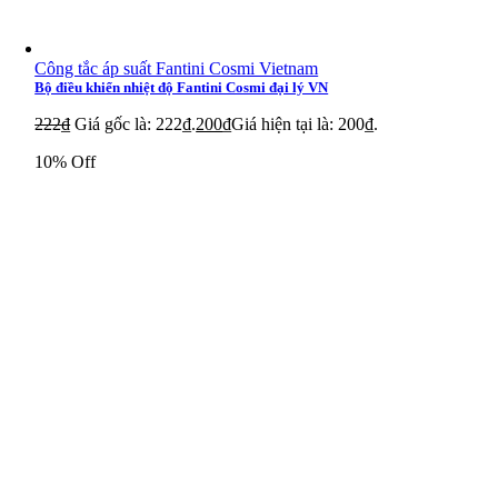
Công tắc áp suất Fantini Cosmi Vietnam
Bộ điều khiển nhiệt độ Fantini Cosmi đại lý VN
222
₫
Giá gốc là: 222₫.
200
₫
Giá hiện tại là: 200₫.
10% Off