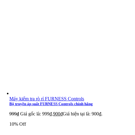
Máy kiểm tra rò rỉ FURNESS Controls
Bộ truyền áp suất FURNESS Controls chính hãng
999
₫
Giá gốc là: 999₫.
900
₫
Giá hiện tại là: 900₫.
10% Off