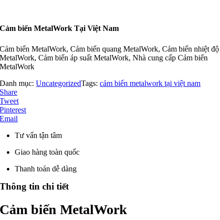
Cảm biến MetalWork Tại Việt Nam
Cảm biến MetalWork, Cảm biến quang MetalWork, Cảm biến nhiệt độ
MetalWork, Cảm biến áp suất MetalWork, Nhà cung cấp Cảm biến
MetalWork
Danh mục:
Uncategorized
Tags:
cảm biến metalwork tại việt nam
Share
Tweet
Pinterest
Email
Tư vấn tận tâm
Giao hàng toàn quốc
Thanh toán dễ dàng
Thông tin chi tiết
Cảm biến MetalWork