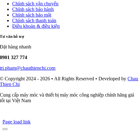
Chính sách vận chuyển
Chính sách bảo hành
Chính sách bảo mật
Chính sách thanh toán
Điều khoản & điều kiện
Tư vấn hỗ trợ
Đặt hàng nhanh
0901 327 774
tri.pham@chauthienchi.com
© Copyright 2024 - 2026 • All Rights Reserved • Developed by
Chau
Thien Chi
Cung cấp máy móc và thiết bị máy móc công nghiệp chính hãng giá
tốt tại Việt Nam
Page load link