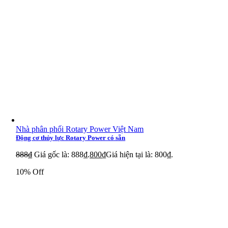
Nhà phân phối Rotary Power Việt Nam
Động cơ thủy lực Rotary Power có sẵn
888
₫
Giá gốc là: 888₫.
800
₫
Giá hiện tại là: 800₫.
10% Off