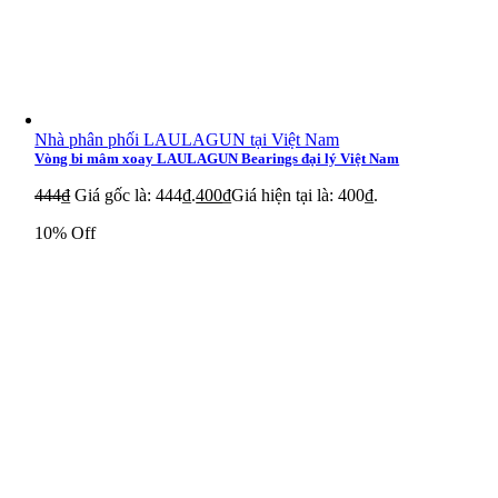
Nhà phân phối LAULAGUN tại Việt Nam
Vòng bi mâm xoay LAULAGUN Bearings đại lý Việt Nam
444
₫
Giá gốc là: 444₫.
400
₫
Giá hiện tại là: 400₫.
10% Off