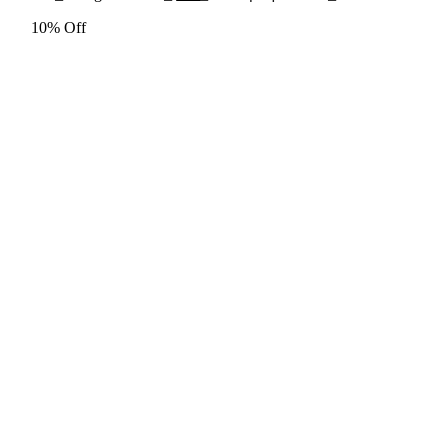
10% Off
Thông tin bổ sung