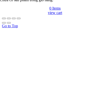
0 Items
view cart
Go to Top