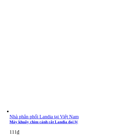
Nhà phân phối Landia tại Việt Nam
Máy khuấy chìm cánh cắt Landia đại lý
111
₫