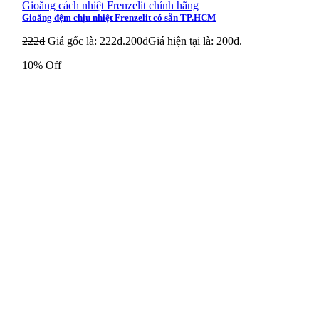
Gioăng cách nhiệt Frenzelit chính hãng
Gioăng đệm chịu nhiệt Frenzelit có sẵn TP.HCM
Cảm biến MetalWork W0951252017
222
₫
Giá gốc là: 222₫.
200
₫
Giá hiện tại là: 200₫.
Cảm biến MetalWork W0950322025
10% Off
Cảm biến MetalWork W0950402025
Cảm biến MetalWork W0950502025
Cảm biến MetalWork W0950802025
Cảm biến MetalWork W0951252025
Cảm biến MetalWork W0950322006
Cảm biến MetalWork W0950402006
Cảm biến MetalWork W0950502006
Cảm biến MetalWork W0950632006
Cảm biến MetalWork W0950802006
Cảm biến MetalWork W0951002006