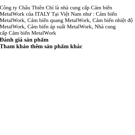
Công ty Châu Thiên Chí là nhà cung cấp Cảm biến
MetalWork của ITALY Tại Việt Nam như : Cảm biến
MetalWork, Cảm biến quang MetalWork, Cảm biến nhiệt độ
MetalWork, Cảm biến áp suất MetalWork, Nhà cung
cấp Cảm biến MetalWork
Đánh giá sản phẩm
Công ty chúng tôi là Đại lý ủy quyền của Động cơ, Hộp số,
Tham khảo thêm sản phẩm khác
Hộp giảm tốc, Bơm, Van, Xi lanh, Cảm biến, Encoder,
Coupling ..
Cảm biến MetalWork W0950802108
Cảm biến MetalWork W0951002108
Cảm biến MetalWork W0950322020
Cảm biến MetalWork W0950402020
Cảm biến MetalWork W0950502020
Cảm biến MetalWork W0950802020
Cảm biến MetalWork W0951252020