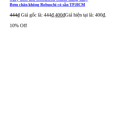
Bơm chân không Robuschi có sẵn TP.HCM
444
₫
Giá gốc là: 444₫.
400
₫
Giá hiện tại là: 400₫.
10% Off