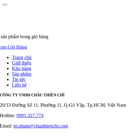
 sản phẩm
trong giỏ hàng
em Giỏ Hàng
Trang chủ
Giới thiệu
Kho hàng
Sản phẩm
Tin tức
Liên hệ
CÔNG TY TNHH CHÂU THIÊN CHÍ
29/33 Đường Số 11, Phường 11, Q.Gò Vấp, Tp.HCM, Việt Nam
Hotline:
0901.327.774
Email:
tri.pham@chauthienchi.com