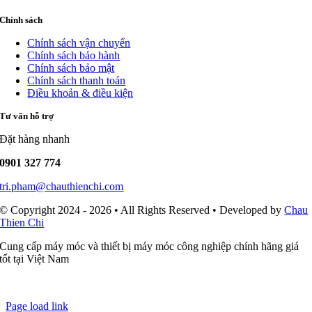
Chính sách
Chính sách vận chuyển
Chính sách bảo hành
Chính sách bảo mật
Chính sách thanh toán
Điều khoản & điều kiện
Tư vấn hỗ trợ
Đặt hàng nhanh
0901 327 774
tri.pham@chauthienchi.com
© Copyright 2024 - 2026 • All Rights Reserved • Developed by
Chau
Thien Chi
Cung cấp máy móc và thiết bị máy móc công nghiệp chính hãng giá
tốt tại Việt Nam
Page load link