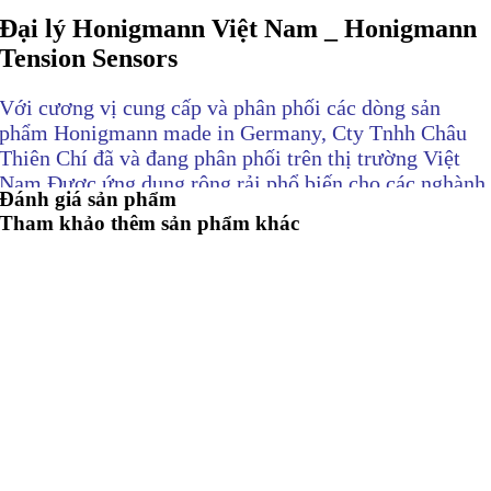
Đại lý Honigmann Việt Nam _ Honigmann
Tension Sensors
Với cương vị cung cấp và phân phối các dòng sản
phẩm Honigmann made in Germany, Cty Tnhh Châu
Thiên Chí đã và đang phân phối trên thị trường Việt
Nam.Được ứng dụng rộng rải phổ biến cho các nghành
Đánh giá sản phẩm
nghề trọng tâm như Dầu khí hóa chất, nhà máy xí
Tham khảo thêm sản phẩm khác
nghiệp, dệt may, cơ sở y tế, môi trường công cộng…
Thiết bị cảm biến có sẵn tại Gò Vấp Tp.HCM:
Cảm
biến nhiệt độ || Cảm biến bức xạ ||Cảm biến áp suất
HONIGMANN || Cảm biến vị trí HONIGMANN || Cảm
biến quang điện HONIGMANN || Cảm biến chuyển
động HONIGMANN || Cảm biến kim loại
HONIGMANN – HONIGMANN || Cảm biến độ ẩm
HONIGMANN || Cảm biến khí và hóa chất
HONIGMANN || Cảm biến lực HONIGMANN || Cảm
biến khuyết tật HONIGMANN || Cảm biến ngọn lửa