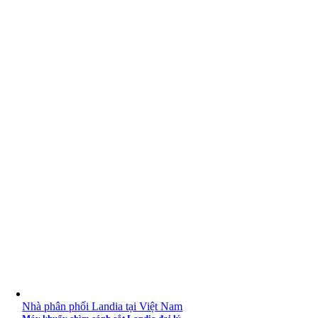
khách
Thông tin bổ sung
Nhà phân phối Landia tại Việt Nam