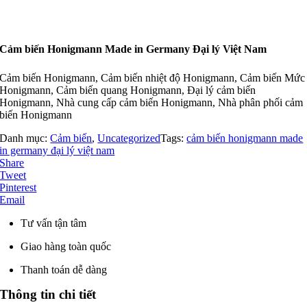
Cảm biến Honigmann Made in Germany Đại lý Việt Nam
Cảm biến Honigmann, Cảm biến nhiệt độ Honigmann, Cảm biến Mức
Honigmann, Cảm biến quang Honigmann, Đại lý cảm biến
Honigmann, Nhà cung cấp cảm biến Honigmann, Nhà phân phối cảm
biến Honigmann
Danh mục:
Cảm biến
,
Uncategorized
Tags:
cảm biến honigmann made
in germany đại lý việt nam
Share
Tweet
Pinterest
Email
Tư vấn tận tâm
Giao hàng toàn quốc
Thanh toán dễ dàng
Thông tin chi tiết