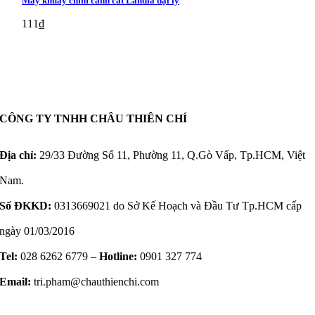
Máy khuấy chìm cánh cắt Landia đại lý
111
₫
CÔNG TY TNHH CHÂU THIÊN CHÍ
Địa chỉ:
29/33 Đường Số 11, Phường 11, Q.Gò Vấp, Tp.HCM, Việt
Nam.
Số ĐKKD:
0313669021 do Sở Kế Hoạch và Đầu Tư Tp.HCM cấp
ngày 01/03/2016
Tel:
028 6262 6779 –
Hotline:
0901 327 774
Email:
tri.pham@chauthienchi.com