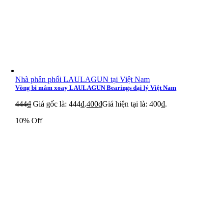
Nhà phân phối LAULAGUN tại Việt Nam
Vòng bi mâm xoay LAULAGUN Bearings đại lý Việt Nam
444
₫
Giá gốc là: 444₫.
400
₫
Giá hiện tại là: 400₫.
10% Off