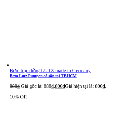
Bơm trục đứng LUTZ made in Germany
Bơm Lutz Pumpen có sẵn tại TP.HCM
888
₫
Giá gốc là: 888₫.
800
₫
Giá hiện tại là: 800₫.
10% Off