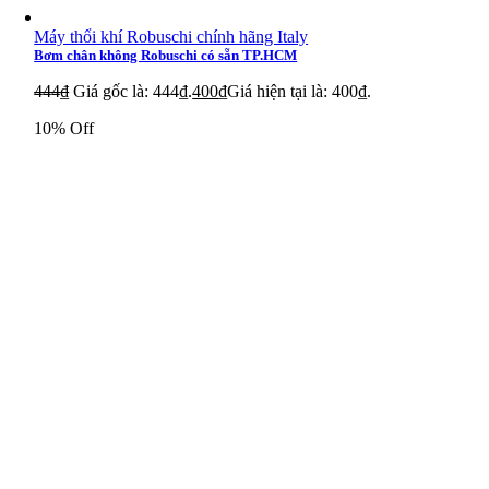
Máy thổi khí Robuschi chính hãng Italy
Bơm chân không Robuschi có sẵn TP.HCM
444
₫
Giá gốc là: 444₫.
400
₫
Giá hiện tại là: 400₫.
10% Off