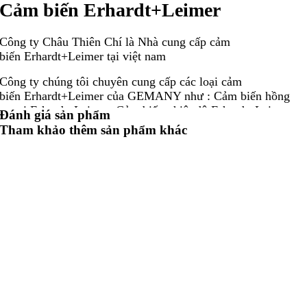
C
ảm biến Erhardt+Leimer
Công ty Châu Thiên Chí là Nhà cung cấp cảm
biến Erhardt+Leimer tại việt nam
Công ty chúng tôi chuyên cung cấp các loại cảm
biến Erhardt+Leimer của GEMANY như : Cảm biến hồng
ngoại Erhardt+Leimer, Cảm biến nhiệt độ Erhardt+Leimer,
Đánh giá sản phẩm
Cảm biến quang Erhardt+Leimer, Nhà cung cấp cảm biến
Tham khảo thêm sản phẩm khác
Erhardt+Leimer
Công ty chúng tôi là Đại lý ủy quyền của Động cơ, Hộp số,
Hộp giảm tốc, Bơm, Van, Xi lanh, Cảm biến, Encoder,
Coupling ..
Cảm biến hồng
ngoại Erhardt+Leimer
Cảm biến Erhardt+Leimer ELTWIN KF 12
Cảm biến Erhardt+Leimer ELTWIN KF 2020