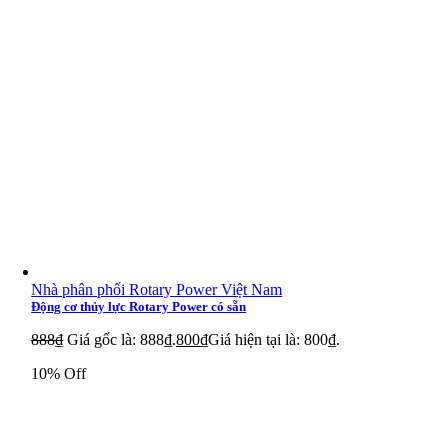
Nhà phân phối Rotary Power Việt Nam
Động cơ thủy lực Rotary Power có sẵn
888
₫
Giá gốc là: 888₫.
800
₫
Giá hiện tại là: 800₫.
10% Off