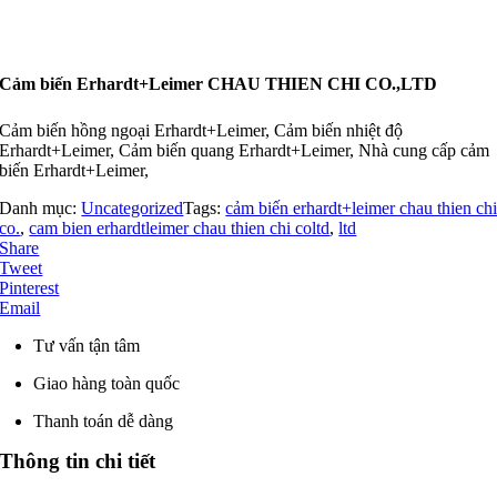
Cảm biến Erhardt+Leimer CHAU THIEN CHI CO.,LTD
Cảm biến hồng ngoại Erhardt+Leimer, Cảm biến nhiệt độ
Erhardt+Leimer, Cảm biến quang Erhardt+Leimer, Nhà cung cấp cảm
biến Erhardt+Leimer,
Danh mục:
Uncategorized
Tags:
cảm biến erhardt+leimer chau thien ch
co.
,
cam bien erhardtleimer chau thien chi coltd
,
ltd
Share
Tweet
Pinterest
Email
Tư vấn tận tâm
Giao hàng toàn quốc
Thanh toán dễ dàng
Thông tin chi tiết