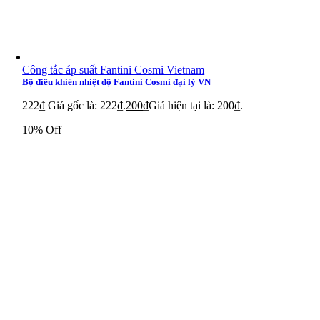
Công tắc áp suất Fantini Cosmi Vietnam
Bộ điều khiển nhiệt độ Fantini Cosmi đại lý VN
222
₫
Giá gốc là: 222₫.
200
₫
Giá hiện tại là: 200₫.
10% Off