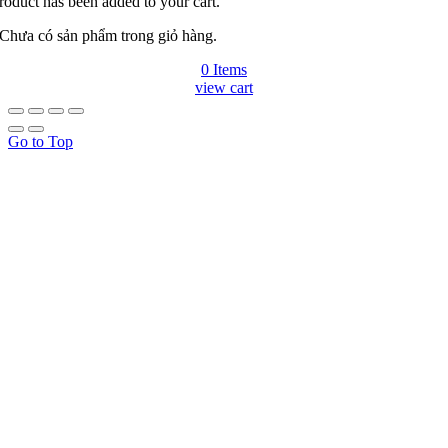
roduct has been added to your cart.
Chưa có sản phẩm trong giỏ hàng.
0 Items
view cart
Go to Top