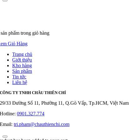
 sản phẩm
trong giỏ hàng
em Giỏ Hàng
Trang chủ
Giới thiệu
Kho hàng
Sản phẩm
Tin tức
Liên hệ
CÔNG TY TNHH CHÂU THIÊN CHÍ
29/33 Đường Số 11, Phường 11, Q.Gò Vấp, Tp.HCM, Việt Nam
Hotline:
0901.327.774
Email:
tri.pham@chauthienchi.com