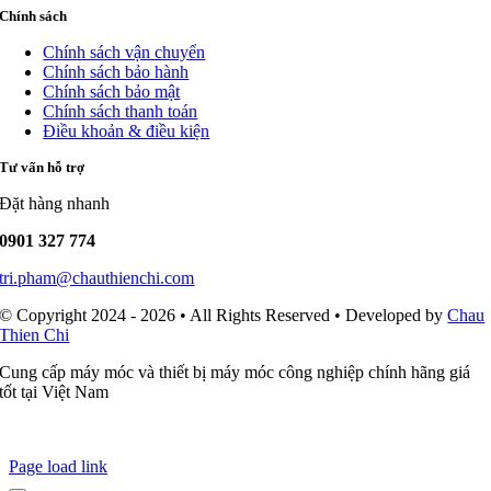
Chính sách
Chính sách vận chuyển
Chính sách bảo hành
Chính sách bảo mật
Chính sách thanh toán
Điều khoản & điều kiện
Tư vấn hỗ trợ
Đặt hàng nhanh
0901 327 774
tri.pham@chauthienchi.com
© Copyright 2024 - 2026 • All Rights Reserved • Developed by
Chau
Thien Chi
Cung cấp máy móc và thiết bị máy móc công nghiệp chính hãng giá
tốt tại Việt Nam
Page load link