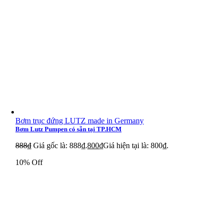
Haenni RTNA4
Haenni RTAY4
Haenni RTNY4
Haenni RTAE4
Haenni RTNE4
Haenni T 09310.0000
Haenni T 09310.0001
Bơm trục đứng LUTZ made in Germany
Bơm Lutz Pumpen có sẵn tại TP.HCM
Haenni T 09310.0002
888
₫
Giá gốc là: 888₫.
800
₫
Giá hiện tại là: 800₫.
Haenni T 09310.0005
10% Off
Haenni T 09310.0006
Haenni T 09310.0007
Haenni T 06698.0002