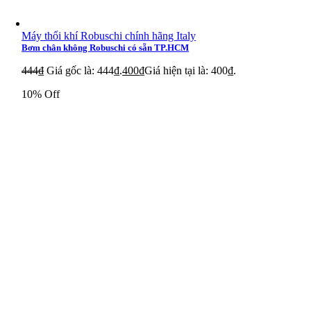
Máy thổi khí Robuschi chính hãng Italy
Bơm chân không Robuschi có sẵn TP.HCM
444
₫
Giá gốc là: 444₫.
400
₫
Giá hiện tại là: 400₫.
10% Off