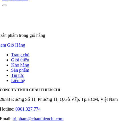
 sản phẩm
trong giỏ hàng
em Giỏ Hàng
Trang chủ
Giới thiệu
Kho hàng
Sản phẩm
Tin tức
Liên hệ
CÔNG TY TNHH CHÂU THIÊN CHÍ
29/33 Đường Số 11, Phường 11, Q.Gò Vấp, Tp.HCM, Việt Nam
Hotline:
0901.327.774
Email:
tri.pham@chauthienchi.com