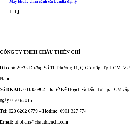
Máy khuấy chìm cánh cắt Landia đại lý
111
₫
CÔNG TY TNHH CHÂU THIÊN CHÍ
Địa chỉ:
29/33 Đường Số 11, Phường 11, Q.Gò Vấp, Tp.HCM, Việt
Nam.
Số ĐKKD:
0313669021 do Sở Kế Hoạch và Đầu Tư Tp.HCM cấp
ngày 01/03/2016
Tel:
028 6262 6779 –
Hotline:
0901 327 774
Email:
tri.pham@chauthienchi.com