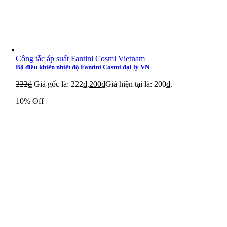
Công tắc áp suất Fantini Cosmi Vietnam
Bộ điều khiển nhiệt độ Fantini Cosmi đại lý VN
222
₫
Giá gốc là: 222₫.
200
₫
Giá hiện tại là: 200₫.
10% Off