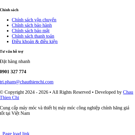
Chính sách
Chính sách vận chuyển
Chính sách bảo hành
Chính sách bảo mật
Chính sách thanh toán
Điều khoản & điều kiện
Tư vấn hỗ trợ
Đặt hàng nhanh
0901 327 774
tri.pham@chauthienchi.com
© Copyright 2024 - 2026 • All Rights Reserved • Developed by
Chau
Thien Chi
Cung cấp máy móc và thiết bị máy móc công nghiệp chính hãng giá
tốt tại Việt Nam
Page load link