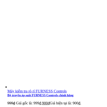
Haenni RPPE6
Haenni RPPN7
Haenni RPPY7
Haenni RPPE7
Haenni RPPN8
Haenni RPPE8
Haenni RDN4
Haenni RDY4
Haenni RDE4
Haenni RDN5
Máy kiểm tra rò rỉ FURNESS Controls
Haenni RDY5
Bộ truyền áp suất FURNESS Controls chính hãng
999
₫
Giá gốc là: 999₫.
900
₫
Giá hiện tại là: 900₫.
Haenni RDE5