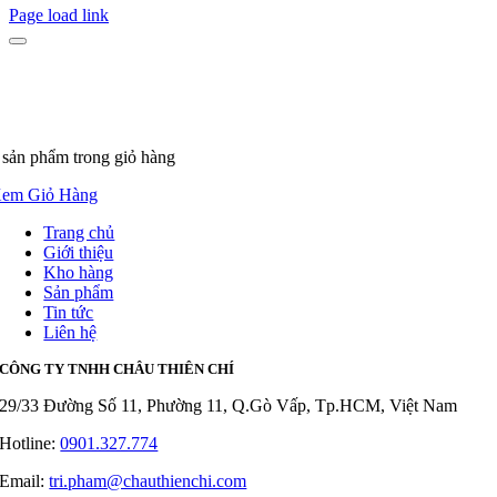
Page load link
 sản phẩm
trong giỏ hàng
em Giỏ Hàng
Trang chủ
Giới thiệu
Kho hàng
Sản phẩm
Tin tức
Liên hệ
CÔNG TY TNHH CHÂU THIÊN CHÍ
29/33 Đường Số 11, Phường 11, Q.Gò Vấp, Tp.HCM, Việt Nam
Hotline:
0901.327.774
Email:
tri.pham@chauthienchi.com