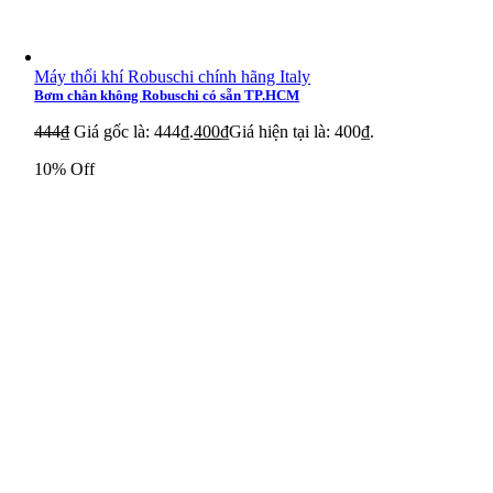
Máy thổi khí Robuschi chính hãng Italy
Bơm chân không Robuschi có sẵn TP.HCM
444
₫
Giá gốc là: 444₫.
400
₫
Giá hiện tại là: 400₫.
10% Off