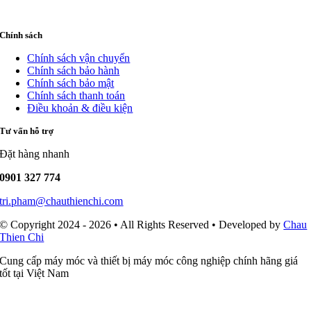
Chính sách
Chính sách vận chuyển
Chính sách bảo hành
Chính sách bảo mật
Chính sách thanh toán
Điều khoản & điều kiện
Tư vấn hỗ trợ
Đặt hàng nhanh
0901 327 774
tri.pham@chauthienchi.com
© Copyright 2024 - 2026 • All Rights Reserved • Developed by
Chau
Thien Chi
Cung cấp máy móc và thiết bị máy móc công nghiệp chính hãng giá
tốt tại Việt Nam