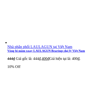
Nhà phân phối LAULAGUN tại Việt Nam
Vòng bi mâm xoay LAULAGUN Bearings đại lý Việt Nam
444
₫
Giá gốc là: 444₫.
400
₫
Giá hiện tại là: 400₫.
10% Off