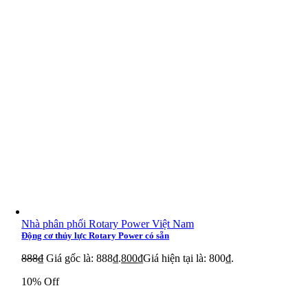
Nhà phân phối Rotary Power Việt Nam
Động cơ thủy lực Rotary Power có sẵn
888
₫
Giá gốc là: 888₫.
800
₫
Giá hiện tại là: 800₫.
10% Off