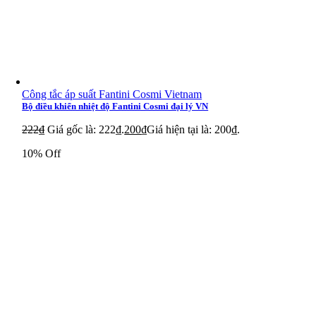
Công tắc áp suất Fantini Cosmi Vietnam
Bộ điều khiển nhiệt độ Fantini Cosmi đại lý VN
222
₫
Giá gốc là: 222₫.
200
₫
Giá hiện tại là: 200₫.
10% Off