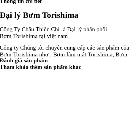
Thông tin chi tiết
Đại lý Bơm Torishima
Công Ty Châu Thiên Chí là Đại lý phân phối
Bơm Torishima tại việt nam
Công ty Chúng tôi chuyên cung cấp các sản phẩm của
Bơm Torishima như : Bơm làm mát Torishima, Bơm
Đánh giá sản phẩm
nước Torishima, Bơm lt tâm Torishima, Bơm cánh
Tham khảo thêm sản phẩm khác
quạt Torishima, Bơm xoắc ốc Torishima, Phốt
bơm Torishima, Đại lý bơm Torishima, Nhà cung cấp
bơm Torishima, Nhà phân phối bơm Torishima, Đại lý
phân phối bơm Torishima .
Công ty chúng tôi là Đại lý ủy quyền của Động cơ,
Hộp số, Hộp giảm tốc, Bơm, Van, Xi lanh, Cảm biến,
Encoder, Coupling ..
Phốt bơm Torishima