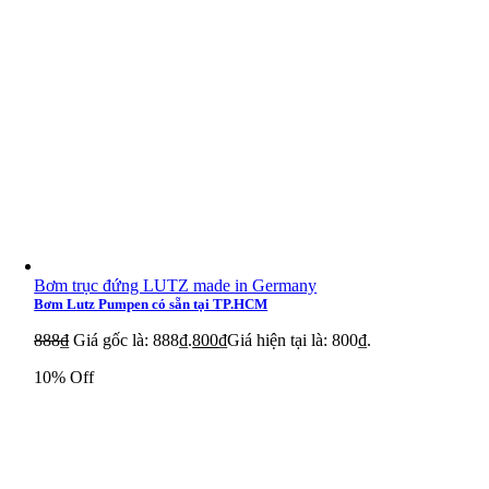
Bơm trục đứng LUTZ made in Germany
Bơm Lutz Pumpen có sẵn tại TP.HCM
888
₫
Giá gốc là: 888₫.
800
₫
Giá hiện tại là: 800₫.
10% Off