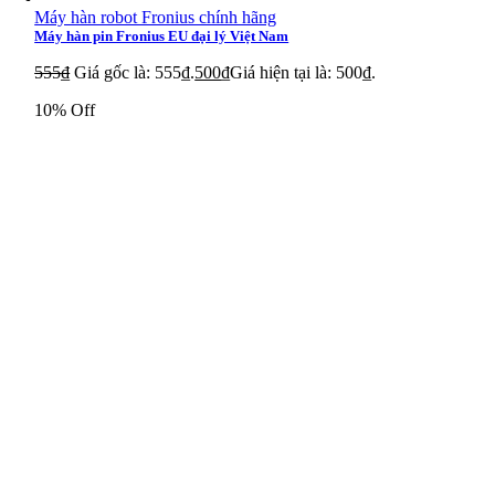
Bơm Torishima CER125-250
Máy hàn robot Fronius chính hãng
Máy hàn pin Fronius EU đại lý Việt Nam
Bơm Torishima CER32-200
555
₫
Giá gốc là: 555₫.
500
₫
Giá hiện tại là: 500₫.
Bơm Torishima CE80-40/2
10% Off
Bơm Torishima CDM 300X250EN
Bơm Torishima CPCN 250-500
Bơm Torishima CAL 150-315
Bơm Torishima CPC 150-60G
Bơm Torishima CPCN 200-500
Bơm Torishima CAL 125-315
Bơm Torishima CPCN 150-50
Bơm Torishima CPC 200-32G
Bơm Torishima CPC 125-40G