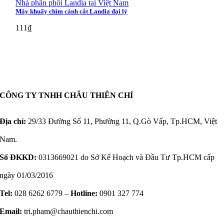
Nhà phân phối Landia tại Việt Nam
Máy khuấy chìm cánh cắt Landia đại lý
111
₫
CÔNG TY TNHH CHÂU THIÊN CHÍ
Địa chỉ:
29/33 Đường Số 11, Phường 11, Q.Gò Vấp, Tp.HCM, Việt
Nam.
Số ĐKKD:
0313669021 do Sở Kế Hoạch và Đầu Tư Tp.HCM cấp
ngày 01/03/2016
Tel:
028 6262 6779 –
Hotline:
0901 327 774
Email:
tri.pham@chauthienchi.com