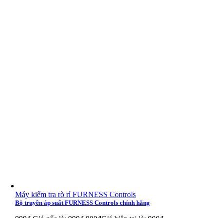
Bơm Torishima CAL 150-315
Bơm Torishima CPCN 200-500
Bơm Torishima CPCN 200-315
Bơm Torishima CAL 150-315
Bơm Torishima CAL 32-200
Bơm Torishima CAL 50-200
Bơm Torishima CPCN 150-50
Bơm Torishima CPEN 100-315
Bơm Torishima CPEN 100-315
Bơm Torishima CPEN 100-315
Máy kiểm tra rò rỉ FURNESS Controls
Bộ truyền áp suất FURNESS Controls chính hãng
Bơm Torishima CE 80-33