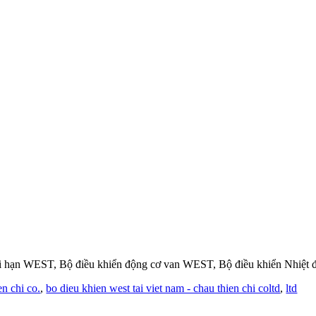
ới hạn WEST, Bộ điều khiển động cơ van WEST, Bộ điều khiển Nhiệ
en chi co.
,
bo dieu khien west tai viet nam - chau thien chi coltd
,
ltd