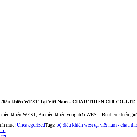
 điều khiển WEST Tại Việt Nam – CHAU THIEN CHI CO.,LTD
 điều khiển WEST, Bộ điều khiển vòng đơn WEST, Bộ điều khiển gi
nh mục:
Uncategorized
Tags:
bộ điều khiển west tại việt nam - chau thi
are
eet