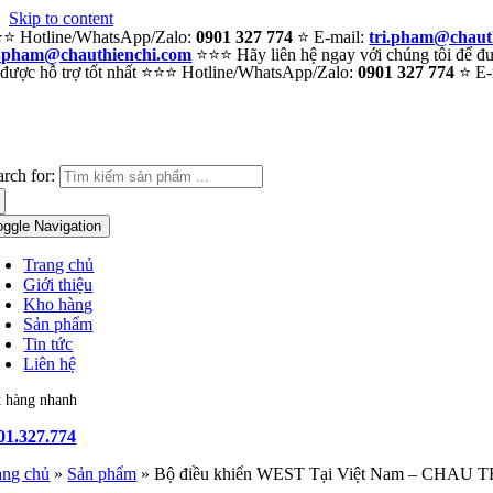
Skip to content
⭐ Hotline/WhatsApp/Zalo:
0901 327 774
⭐ E-mail:
tri.pham@chaut
i.pham@chauthienchi.com
⭐⭐⭐ Hãy liên hệ ngay với chúng tôi để đượ
 được hỗ trợ tốt nhất ⭐⭐⭐ Hotline/WhatsApp/Zalo:
0901 327 774
⭐ E-
arch for:
oggle Navigation
Trang chủ
Giới thiệu
Kho hàng
Sản phẩm
Tin tức
Liên hệ
t hàng nhanh
01.327.774
ang chủ
»
Sản phẩm
»
Bộ điều khiển WEST Tại Việt Nam – CHAU 