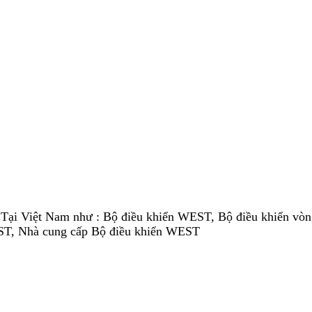
 Tại Việt Nam như : Bộ điều khiển WEST, Bộ điều khiển vò
EST, Nhà cung cấp Bộ điều khiển WEST
p giảm tốc, Bơm, Van, Xi lanh, Cảm biến, Encoder, Coupling 
p các tiêu chuẩn mới về sự tiện lợi và linh hoạt của người d
ợc chứng minh tốt và bổ sung thêm bởi nhiều lợi ích khác, đặ
ển mới này là thực tế tất cả các đầu ra có thể được cắm vào