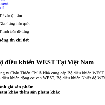
terest
ail
Tư vấn tận tâm
Giao hàng toàn quốc
Thanh toán dễ dàng
ông tin chi tiết
ộ điều khiển WEST Tại Việt Nam
ng ty Châu Thiên Chí là Nhà cung cấp Bộ điều khiển WEST
 điều khiển động cơ van WEST, Bộ điều khiển Nhiệt độ W
ng ty chúng tôi là Đại lý ủy quyền của Động cơ, Hộp số, Hộ
ánh giá sản phẩm
ham khảo thêm sản phẩm khác
ững bộ điều khiển công nghiệp mới do WEST tạo ra sẽ thiết lậ
 điều khiển mới sẽ tiếp nhận tất cả các tính năng hiện có, đư
t trong những lợi ích quan trọng nhất của thế hệ bộ điều khi