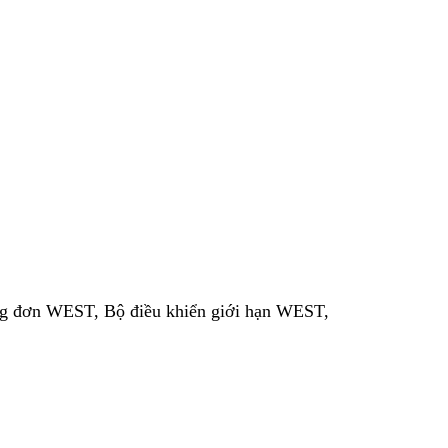
ng đơn WEST, Bộ điều khiển giới hạn WEST,
..
ùng. Dựa trên loạt 6100 rất thành công, các
c biệt hấp dẫn đối với người dùng.
 và cấu hình theo bất kỳ cách mong muốn nào –