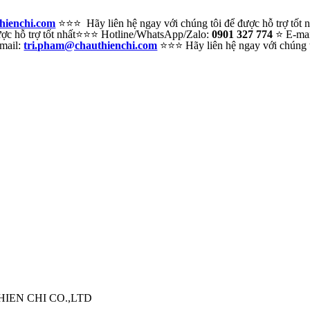
hienchi.com
⭐⭐⭐ Hãy liên hệ ngay với chúng tôi để được hỗ trợ tốt
c hỗ trợ tốt nhất
⭐⭐⭐ Hotline/WhatsApp/Zalo:
0901 327 774
⭐ E-ma
mail:
tri.pham@chauthienchi.com
⭐⭐⭐ Hãy liên hệ ngay với chúng tô
THIEN CHI CO.,LTD