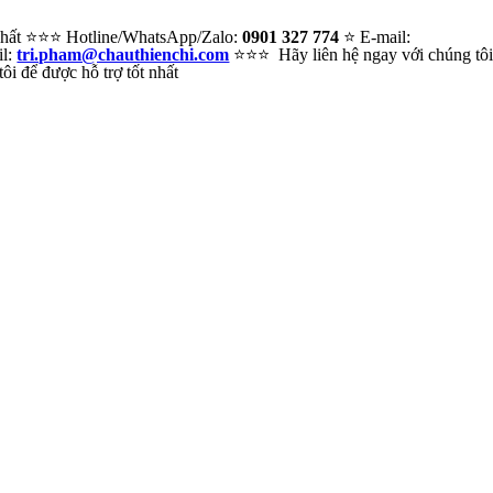
 nhất ⭐⭐⭐ Hotline/WhatsApp/Zalo:
0901 327 774
⭐ E-mail:
il:
tri.pham@chauthienchi.com
⭐⭐⭐ Hãy liên hệ ngay với chúng tô
i để được hỗ trợ tốt nhất